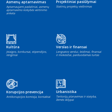
Projektiniai pasiūlymai
Asmenų aptarnavimas
Statinių projektų viešinimas
Aptarnaujami padaliniai, asmenų
aptarnavimo kokybės vertinimo
anketa
Kultūra
Verslas ir finansai
Įstaigos, konkursai, stipendijos,
Lengvatos verslui, leidimai, finansai
renginiai
ir mokesčiai, parduodamas turtas
Urbanistika
Korupcijos prevencija
Teritorijų planavimas ir statyba,
Antikorupcijos komisija, kontaktai
žemės sklypai