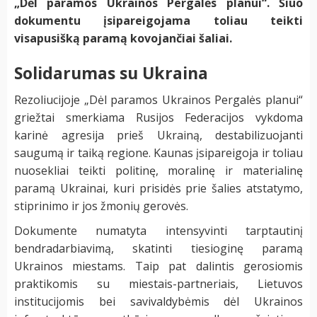
„Dėl paramos Ukrainos Pergalės planui“. Šiuo
dokumentu įsipareigojama toliau teikti
visapusišką paramą kovojančiai šaliai.
Solidarumas su Ukraina
Rezoliucijoje „Dėl paramos Ukrainos Pergalės planui“
griežtai smerkiama Rusijos Federacijos vykdoma
karinė agresija prieš Ukrainą, destabilizuojanti
saugumą ir taiką regione. Kaunas įsipareigoja ir toliau
nuosekliai teikti politinę, moralinę ir materialinę
paramą Ukrainai, kuri prisidės prie šalies atstatymo,
stiprinimo ir jos žmonių gerovės.
Dokumente numatyta intensyvinti tarptautinį
bendradarbiavimą, skatinti tiesioginę paramą
Ukrainos miestams. Taip pat dalintis gerosiomis
praktikomis su miestais-partneriais, Lietuvos
institucijomis bei savivaldybėmis dėl Ukrainos