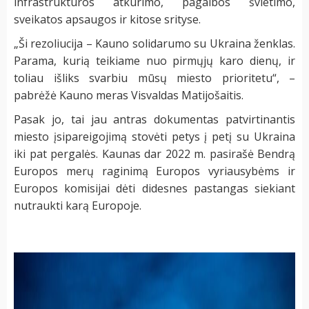
infrastruktūros atkūrimo, pagalbos švietimo,
sveikatos apsaugos ir kitose srityse.
„Ši rezoliucija – Kauno solidarumo su Ukraina ženklas.
Parama, kurią teikiame nuo pirmųjų karo dienų, ir
toliau išliks svarbiu mūsų miesto prioritetu“, –
pabrėžė Kauno meras Visvaldas Matijošaitis.
Pasak jo, tai jau antras dokumentas patvirtinantis
miesto įsipareigojimą stovėti petys į petį su Ukraina
iki pat pergalės. Kaunas dar 2022 m. pasirašė Bendrą
Europos merų raginimą Europos vyriausybėms ir
Europos komisijai dėti didesnes pastangas siekiant
nutraukti karą Europoje.