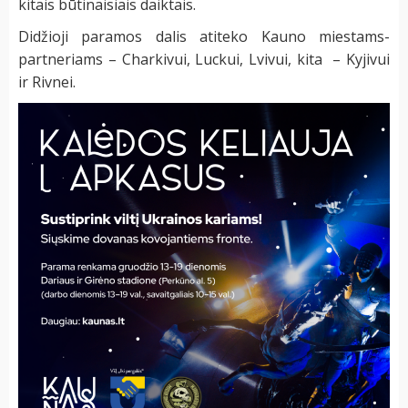
kitais būtinaisiais daiktais.
Didžioji paramos dalis atiteko Kauno miestams-
partneriams – Charkivui, Luckui, Lvivui, kita – Kyjivui
ir Rivnei.