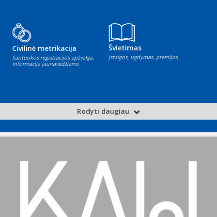
Švietimas
Civilinė metrikacija
Įstaigos, ugdymas, premijos
Santuokos registracijos apžvalga,
informacija jaunavedžiams
Rodyti daugiau