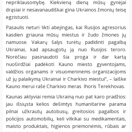
nepriklausomybę. Kiekvieną dieną mūsų gynėjai
drąsiai ir nesavanaudiškai gina Ukrainos žmonių teisę
egzistuoti.
Pasaulis neturi likti abejingas, kai Rusijos agresorius
kasdien griauna mūsų miestus ir žudo žmones jų
namuose. Vakarų šalys turėtų padidinti pagalbą
Ukrainai, kad apsaugotų ją nuo Rusijos teroro.
Norėčiau pasinaudoti šia proga ir dar kartą
nuoširdžiai padėkoti Kauno miesto gyventojams,
valdžios organams ir visuomeninėms organizacijoms
už jų palaikymą Ukrainai ir Charkivo miestui“, – laiške
Kauno merui rašė Charkivo meras lhoris Terekhovas.
Kaunas aktyviai remia Ukrainą nuo pat karo pradžios:
jau išsiųsta kelios dešimtys humanitarine parama
pilnai užkrautų autobusų, greitosios pagalbos ir
policijos automobilių, keli vilkikai su medikamentais,
maisto produktais, higienos priemonėmis, rūbais ar