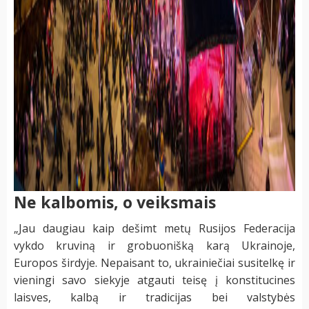
Ne kalbomis, o veiksmais
„Jau daugiau kaip dešimt metų Rusijos Federacija
vykdo kruviną ir grobuonišką karą Ukrainoje,
Europos širdyje. Nepaisant to, ukrainiečiai susitelkę ir
vieningi savo siekyje atgauti teisę į konstitucines
laisves, kalbą ir tradicijas bei valstybės