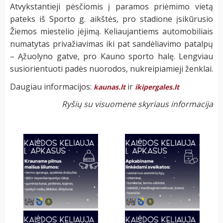
Atvykstantieji pėsčiomis į paramos priėmimo vietą
pateks iš Sporto g. aikštės, pro stadione įsikūrusio
Žiemos miestelio įėjimą. Keliaujantiems automobiliais
numatytas privažiavimas iki pat sandėliavimo patalpų
– Ąžuolyno gatve, pro Kauno sporto halę. Lengviau
susiorientuoti padės nuorodos, nukreipiamieji ženklai.
Daugiau informacijos:
ir
kaunas.lt
ikipergales.lt
Ryšių su visuomene skyriaus informacija