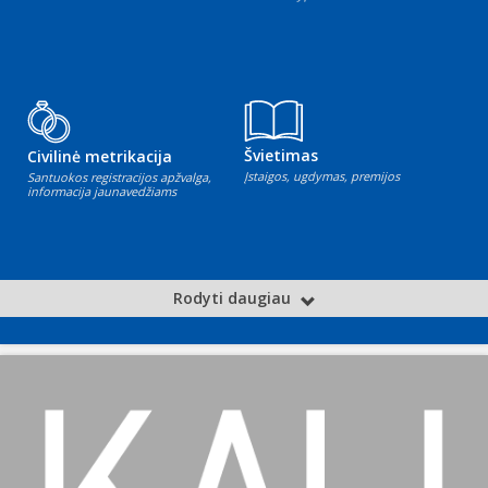
Švietimas
Civilinė metrikacija
Įstaigos, ugdymas, premijos
Santuokos registracijos apžvalga,
informacija jaunavedžiams
Rodyti daugiau