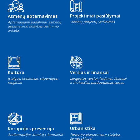
Projektiniai pasiūlymai
Asmenų aptarnavimas
Statinių projektų viešinimas
Aptarnaujami padaliniai, asmenų
aptarnavimo kokybės vertinimo
anketa
Kultūra
Verslas ir finansai
Įstaigos, konkursai, stipendijos,
Lengvatos verslui, leidimai, finansai
renginiai
ir mokesčiai, parduodamas turtas
Urbanistika
Korupcijos prevencija
Teritorijų planavimas ir statyba,
Antikorupcijos komisija, kontaktai
žemės sklypai