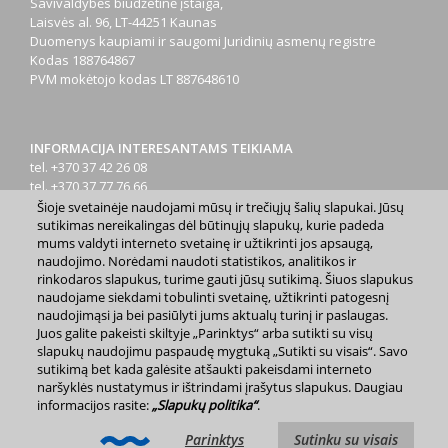
Savivaldybės biudžetinė įstaiga,
Laisvės al. 96, LT-44251 Kaunas
Duomenys kaupiami ir saugomi Juridinių asmenų registre
Kodas
188764867
PVM mokėtojo kodas
LT 887648610
INFORMACIJA INTERESANTAMS TEIKIAMA
tel. +370 37 42 26 08
tel. +370 37 77 76 66
tel. +370 660 07000
Šioje svetainėje naudojami mūsų ir trečiųjų šalių slapukai. Jūsų
el. p.
info@kaunas.lt
sutikimas nereikalingas dėl būtinųjų slapukų, kurie padeda
mums valdyti interneto svetainę ir užtikrinti jos apsaugą,
naudojimo. Norėdami naudoti statistikos, analitikos ir
rinkodaros slapukus, turime gauti jūsų sutikimą. Šiuos slapukus
naudojame siekdami tobulinti svetainę, užtikrinti patogesnį
naudojimąsi ja bei pasiūlyti jums aktualų turinį ir paslaugas.
Juos galite pakeisti skiltyje „Parinktys“ arba sutikti su visų
2023 m. Kauno miesto savivaldybė. Kopijuoti ir platinti
slapukų naudojimu paspaudę mygtuką „Sutikti su visais“. Savo
www.kaunas.lt skelbiamą informaciją be autorių sutikimo draudžiama.
sutikimą bet kada galėsite atšaukti pakeisdami interneto
|
Svetainės žemėlapis »
naršyklės nustatymus ir ištrindami įrašytus slapukus. Daugiau
informacijos rasite:
„Slapukų politika“
.
Parinktys
Sutinku su visais