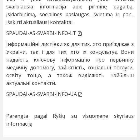
svarbiausia informacija apie pirminę pagalbą,
įsidarbinimą, socialines paslaugas, švietimą ir pan.,
išskirti aktualiausi kontaktai.
SPAUDAI-A5-SVARBI-INFO-LT
Інформаційні листівки як для тих, хто приїжджає з
України, так і для тих, хто їх консультує. Вони
надають ключову інформацію про первинну
медичну допомогу, зайнятість, соціальні послуги,
освіту тощо, а також виділяють найбільш
актуальні контакти.
SPAUDAI-A5-SVARBI-INFO-UA
Parengta pagal Ryšių su visuomene skyriaus
informaciją