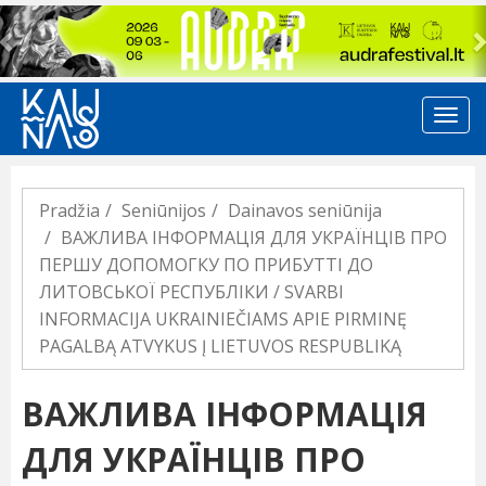
Previous
Pradžia
Seniūnijos
Dainavos seniūnija
ВАЖЛИВА ІНФОРМАЦІЯ ДЛЯ УКРАЇНЦІВ ПРО
ПЕРШУ ДОПОМОГКУ ПО ПРИБУТТІ ДО
ЛИТОВСЬКОЇ РЕСПУБЛІКИ / SVARBI
INFORMACIJA UKRAINIEČIAMS APIE PIRMINĘ
PAGALBĄ ATVYKUS Į LIETUVOS RESPUBLIKĄ
ВАЖЛИВА ІНФОРМАЦІЯ
ДЛЯ УКРАЇНЦІВ ПРО