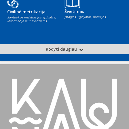
Švietimas
Civilinė metrikacija
Įstaigos, ugdymas, premijos
Santuokos registracijos apžvalga,
informacija jaunavedžiams
Rodyti daugiau