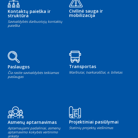
Civilinė sauga ir
Kontaktų paieška ir
mobilizacija
struktūra
Savivaldybės darbuotojų kontaktų
paieška
Transportas
Paslaugos
Maršrutai, tvarkaraščiai, e. bilietas
Čia rasite savivaldybės teikiamas
paslaugas
Projektiniai pasiūlymai
Asmenų aptarnavimas
Statinių projektų viešinimas
Aptarnaujami padaliniai, asmenų
aptarnavimo kokybės vertinimo
anketa