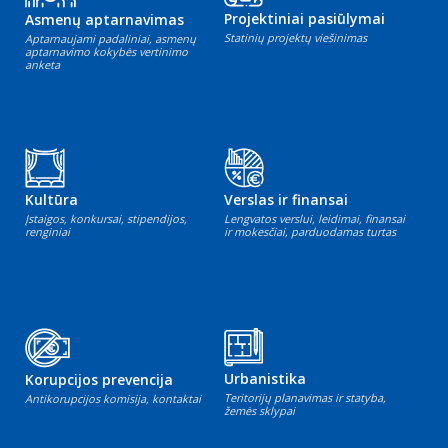
Projektiniai pasiūlymai
Asmenų aptarnavimas
Statinių projektų viešinimas
Aptarnaujami padaliniai, asmenų
aptarnavimo kokybės vertinimo
anketa
Kultūra
Verslas ir finansai
Įstaigos, konkursai, stipendijos,
Lengvatos verslui, leidimai, finansai
renginiai
ir mokesčiai, parduodamas turtas
Urbanistika
Korupcijos prevencija
Teritorijų planavimas ir statyba,
Antikorupcijos komisija, kontaktai
žemės sklypai