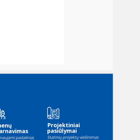
Projektiniai
menų
pasiūlymai
arnavimas
Statinių projektų viešinimas
naujami padaliniai,