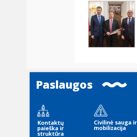
Paslaugos
Civilinė sauga ir
Kontaktų
mobilizacija
paieška ir
struktūra