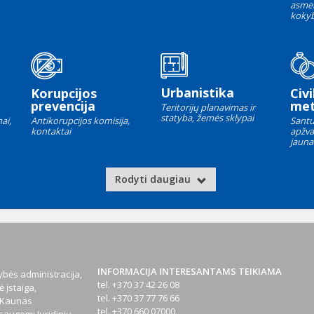
asme
kokyb
Urbanistika
Korupcijos
Civi
prevencija
met
Teritorijų planavimas ir
statyba, žemės sklypai
ai,
Antikorupcijos komisija,
Santu
kontaktai
apžva
jauna
Rodyti daugiau
INFORMACIJA INTERESANTAMS TEIKIAMA
bės administracija,
tel. +370 37 42 26 08
 įstaiga,
tel. +370 37 77 76 66
1 Kaunas
tel. +370 660 07000