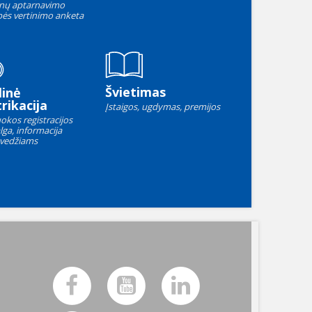
nų aptarnavimo
ės vertinimo anketa
Švietimas
linė
rikacija
Įstaigos, ugdymas, premijos
okos registracijos
lga, informacija
vedžiams