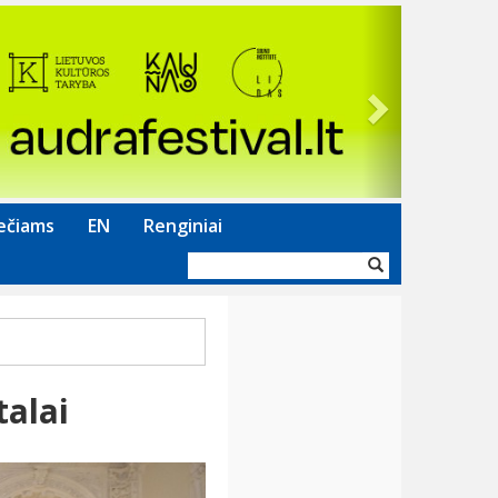
Next
ečiams
EN
Renginiai
Paieškos
forma
talai