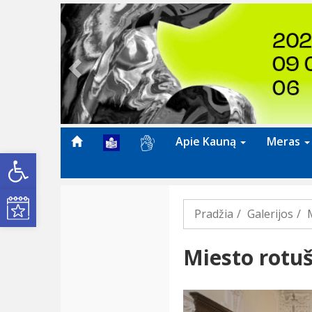
Previous
Apie Kauną
Meras
Open toolbar
Kultūros renginiai
Pradžia
Galerijos
Miesto rotuš