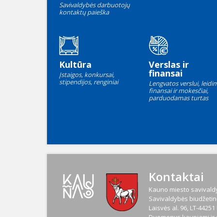
Savivaldybės darbuotojų
kontaktų paieška
Kultūra
Verslas ir
finansai
Įstaigos, konkursai,
stipendijos, renginiai
Lengvatos verslui, leidim
finansai ir mokesčiai,
parduodamas turtas
Kontaktai
Kauno miesto savivaldy
Savivaldybės biudžetinė
Laisvės al. 96, LT-4425