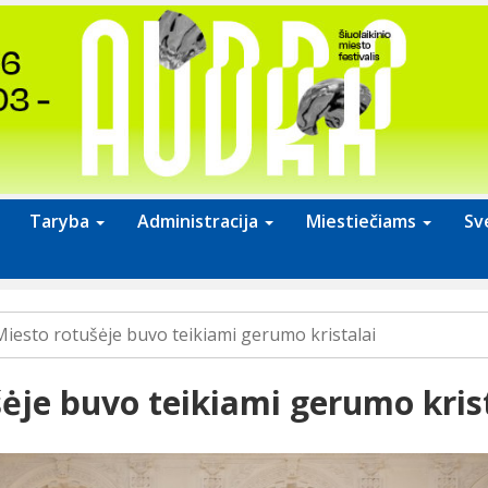
Taryba
Administracija
Miestiečiams
Sv
Miesto rotušėje buvo teikiami gerumo kristalai
ėje buvo teikiami gerumo kris