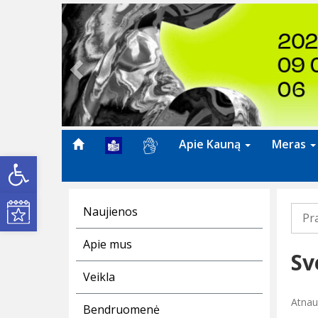
Previous
Apie Kauną
Meras
Open toolbar
Kultūros renginiai
Naujienos
Pr
Apie mus
Sv
Veikla
Atnauj
Bendruomenė