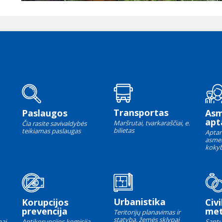
Transportas
Paslaugos
As
apt
Maršrutai, tvarkaraščiai, e.
Čia rasite savivaldybės
bilietas
teikiamas paslaugas
Aptar
asme
kokyb
Urbanistika
Korupcijos
Civi
prevencija
met
Teritorijų planavimas ir
statyba, žemės sklypai
ai,
Antikorupcijos komisija,
Santu