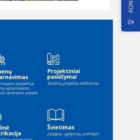
Projektiniai
menų
pasiūlymai
arnavimas
Statinių projektų viešinimas
naujami padaliniai,
nų aptarnavimo
ės vertinimo anketa
Švietimas
linė
rikacija
Įstaigos, ugdymas, premijos
okos registracijos