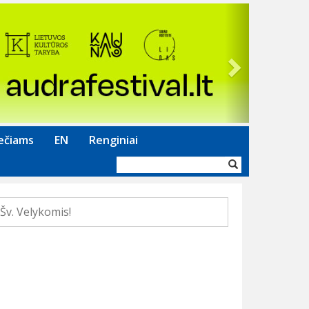
Next
ečiams
EN
Renginiai
Paieškos
forma
Šv. Velykomis!