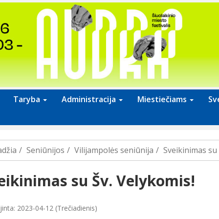
Taryba
Administracija
Miestiečiams
Sv
adžia
Seniūnijos
Vilijampolės seniūnija
Sveikinimas su 
eikinimas su Šv. Velykomis!
inta: 2023-04-12 (Trečiadienis)