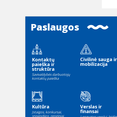
Paslaugos
Civilinė sauga ir
Kontaktų
mobilizacija
paieška ir
struktūra
Savivaldybės darbuotojų
kontaktų paieška
Kultūra
Verslas ir
finansai
Įstaigos, konkursai,
stipendijos, renginiai
Lengvatos verslui, leidim