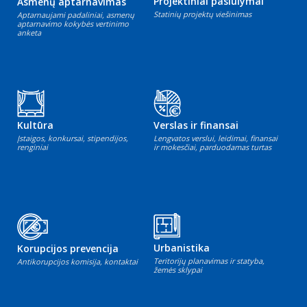
Projektiniai pasiūlymai
Asmenų aptarnavimas
Statinių projektų viešinimas
Aptarnaujami padaliniai, asmenų
aptarnavimo kokybės vertinimo
anketa
Kultūra
Verslas ir finansai
Įstaigos, konkursai, stipendijos,
Lengvatos verslui, leidimai, finansai
renginiai
ir mokesčiai, parduodamas turtas
Urbanistika
Korupcijos prevencija
Teritorijų planavimas ir statyba,
Antikorupcijos komisija, kontaktai
žemės sklypai