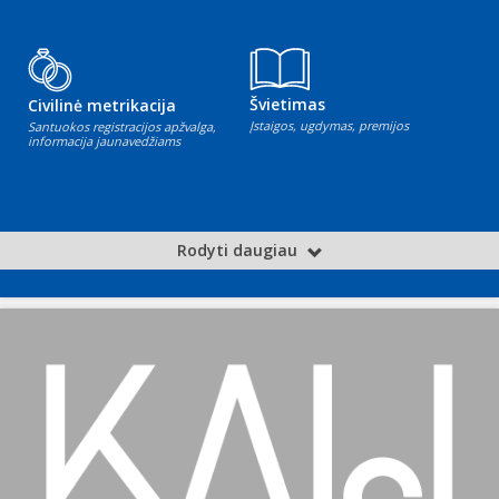
Švietimas
Civilinė metrikacija
Įstaigos, ugdymas, premijos
Santuokos registracijos apžvalga,
informacija jaunavedžiams
Rodyti daugiau