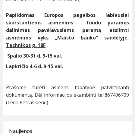
Papildomas Europos pagalbos labiausiai
skurstantiems asmenims fondo paramos
dalinimas pavėlavusiems paramą atsiimti
asmenims vyks
„Maisto banko“ sandėlyje,
Technikos g. 18F
Spalio 30-31 d. 9-15 val.
Lapkričio 4-6 d. 9-15 val.
Prašome turėti asmens tapatybę patvirtinantį
dokumentą. Dėl informacijos skambinti tel:867496709
(Leda Petraškienė)
Naujienos