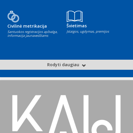
Švietimas
Civilinė metrikacija
Įstaigos, ugdymas, premijos
Santuokos registracijos apžvalga,
informacija jaunavedžiams
Rodyti daugiau