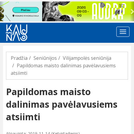
Previous
Pradžia
Seniūnijos
Vilijampolės seniūnija
Papildomas maisto dalinimas pavėlavusiems
atsiimti
Papildomas maisto
dalinimas pavėlavusiems
atsiimti
Atnaujinta: 2019-11-14 (Ketvirtadienis)