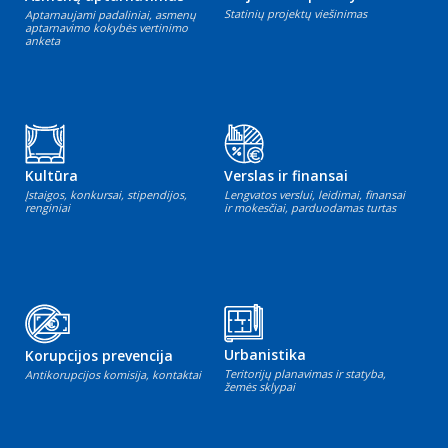
Statinių projektų viešinimas
Aptarnaujami padaliniai, asmenų
aptarnavimo kokybės vertinimo
anketa
Kultūra
Verslas ir finansai
Įstaigos, konkursai, stipendijos,
Lengvatos verslui, leidimai, finansai
renginiai
ir mokesčiai, parduodamas turtas
Urbanistika
Korupcijos prevencija
Teritorijų planavimas ir statyba,
Antikorupcijos komisija, kontaktai
žemės sklypai