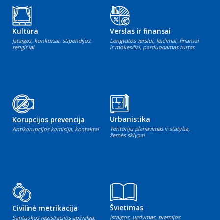
Kultūra
Verslas ir finansai
Įstaigos, konkursai, stipendijos,
Lengvatos verslui, leidimai, finansai
renginiai
ir mokesčiai, parduodamas turtas
Urbanistika
Korupcijos prevencija
Teritorijų planavimas ir statyba,
Antikorupcijos komisija, kontaktai
žemės sklypai
Švietimas
Civilinė metrikacija
Įstaigos, ugdymas, premijos
Santuokos registracijos apžvalga,