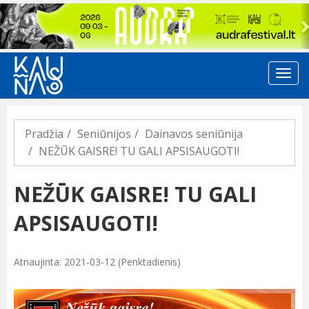
Previous
Pradžia
Seniūnijos
Dainavos seniūnija
NEŽŪK GAISRE! TU GALI APSISAUGOTI!
NEŽŪK GAISRE! TU GALI
APSISAUGOTI!
Atnaujinta: 2021-03-12 (Penktadienis)