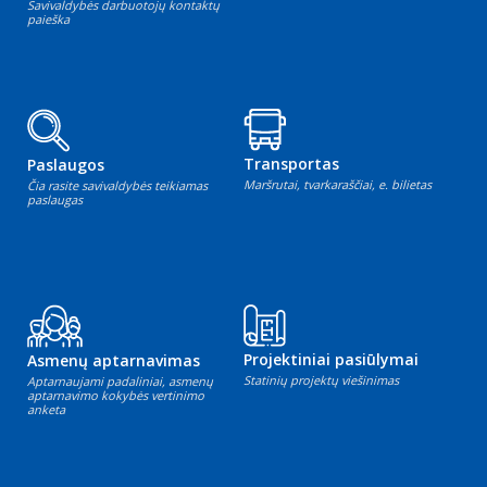
Savivaldybės darbuotojų kontaktų
paieška
Transportas
Paslaugos
Maršrutai, tvarkaraščiai, e. bilietas
Čia rasite savivaldybės teikiamas
paslaugas
Projektiniai pasiūlymai
Asmenų aptarnavimas
Statinių projektų viešinimas
Aptarnaujami padaliniai, asmenų
aptarnavimo kokybės vertinimo
anketa