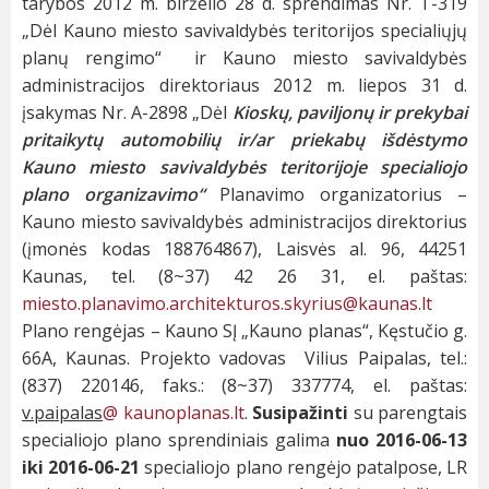
tarybos 2012 m. birželio 28 d. sprendimas Nr. T-319
„Dėl Kauno miesto savivaldybės teritorijos specialiųjų
planų rengimo“ ir Kauno miesto savivaldybės
administracijos direktoriaus 2012 m. liepos 31 d.
įsakymas Nr. A-2898 „Dėl
Kioskų, paviljonų ir prekybai
pritaikytų automobilių ir/ar priekabų išdėstymo
Kauno miesto savivaldybės teritorijoje specialiojo
plano organizavimo“
Planavimo organizatorius –
Kauno miesto savivaldybės administracijos direktorius
(įmonės kodas 188764867), Laisvės al. 96, 44251
Kaunas, tel. (8~37) 42 26 31, el. paštas:
miesto.planavimo.architekturos.skyrius@kaunas.lt
Plano rengėjas – Kauno SĮ „Kauno planas“, Kęstučio g.
66A, Kaunas. Projekto vadovas Vilius Paipalas, tel.:
(837) 220146, faks.: (8~37) 337774, el. paštas:
v.paipalas
@ kaunoplanas.lt
.
Susipažinti
su parengtais
specialiojo plano sprendiniais galima
nuo 2016-06-13
iki 2016-06-21
specialiojo plano rengėjo patalpose, LR