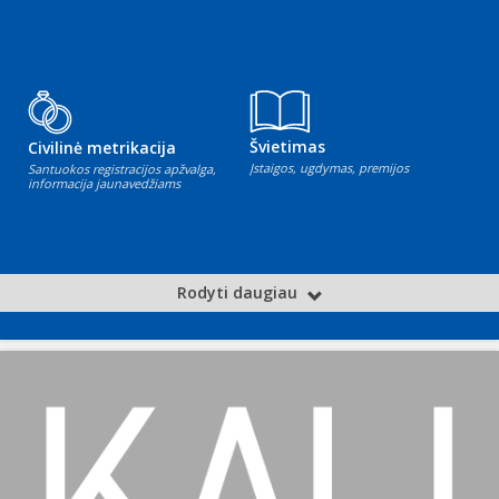
Švietimas
Civilinė metrikacija
Įstaigos, ugdymas, premijos
Santuokos registracijos apžvalga,
informacija jaunavedžiams
Rodyti daugiau