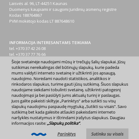
Laisvės al. 96, LT-44251 Kaunas
Duomenys kaupiami ir saugomi Juridinių asmenų registre
Kodas
188764867
PVM mokėtojo kodas
LT 887648610
INFORMACIJA INTERESANTAMS TEIKIAMA
tel. +370 37 42 26 08
tel. +370 37 77 76 66
tel. +370 660 07000
Šioje svetainėje naudojami mūsų ir trečiųjų šalių slapukai. Jūsų
el. p.
info@kaunas.lt
sutikimas nereikalingas dėl būtinųjų slapukų, kurie padeda
mums valdyti interneto svetainę ir užtikrinti jos apsaugą,
naudojimo. Norėdami naudoti statistikos, analitikos ir
rinkodaros slapukus, turime gauti jūsų sutikimą. Šiuos slapukus
naudojame siekdami tobulinti svetainę, užtikrinti patogesnį
naudojimąsi ja bei pasiūlyti jums aktualų turinį ir paslaugas.
Juos galite pakeisti skiltyje „Parinktys“ arba sutikti su visų
2023 m. Kauno miesto savivaldybė. Kopijuoti ir platinti
slapukų naudojimu paspaudę mygtuką „Sutikti su visais“. Savo
www.kaunas.lt skelbiamą informaciją be autorių sutikimo draudžiama.
sutikimą bet kada galėsite atšaukti pakeisdami interneto
|
Svetainės žemėlapis »
naršyklės nustatymus ir ištrindami įrašytus slapukus. Daugiau
informacijos rasite:
„Slapukų politika“
.
Parinktys
Sutinku su visais