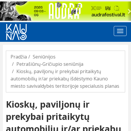
Previous
Pradžia
Seniūnijos
Petrašiūnų-Gričiupio seniūnija
Kioskų, paviljonų ir prekybai pritaikytų
automobilių ir/ar priekabų išdėstymo Kauno
miesto savivaldybės teritorijoje specialusis planas
Kioskų, paviljonų ir
prekybai pritaikytų
automobilių ir/ar priekabų