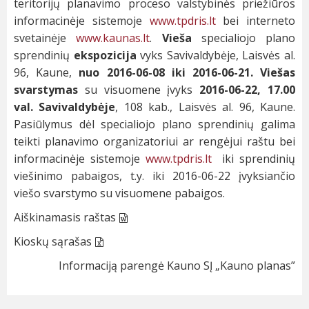
teritorijų planavimo proceso valstybinės priežiūros
informacinėje sistemoje
www.tpdris.lt
bei interneto
svetainėje
www.kaunas.lt
.
Vieša
specialiojo plano
sprendinių
ekspozicija
vyks Savivaldybėje, Laisvės al.
96, Kaune,
nuo 2016-06-08 iki 2016-06-21.
Viešas
svarstymas
su visuomene įvyks
2016-06-22, 17.00
val. Savivaldybėje
, 108 kab., Laisvės al. 96, Kaune.
Pasiūlymus dėl specialiojo plano sprendinių galima
teikti planavimo organizatoriui ar rengėjui raštu bei
informacinėje sistemoje
www.tpdris.lt
iki sprendinių
viešinimo pabaigos, t.y. iki 2016-06-22 įvyksiančio
viešo svarstymo su visuomene pabaigos.
Aiškinamasis raštas
Kioskų sąrašas
Informaciją parengė Kauno SĮ „Kauno planas”