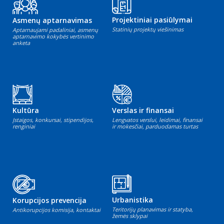
Projektiniai pasiūlymai
Asmenų aptarnavimas
Statinių projektų viešinimas
Aptarnaujami padaliniai, asmenų
aptarnavimo kokybės vertinimo
anketa
Kultūra
Verslas ir finansai
Įstaigos, konkursai, stipendijos,
Lengvatos verslui, leidimai, finansai
renginiai
ir mokesčiai, parduodamas turtas
Urbanistika
Korupcijos prevencija
Teritorijų planavimas ir statyba,
Antikorupcijos komisija, kontaktai
žemės sklypai