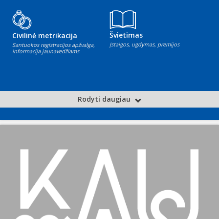
Švietimas
Civilinė metrikacija
Įstaigos, ugdymas, premijos
Santuokos registracijos apžvalga,
informacija jaunavedžiams
Rodyti daugiau