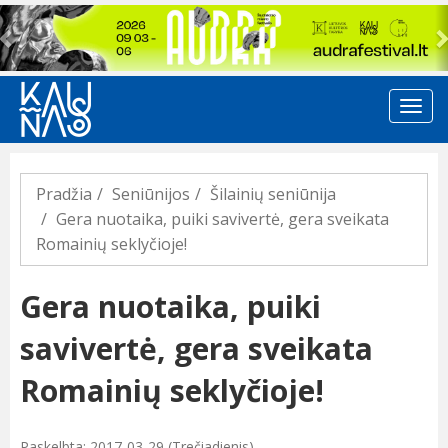
Previous
Pradžia
Seniūnijos
Šilainių seniūnija
Gera nuotaika, puiki savivertė, gera sveikata
Romainių seklyčioje!
Gera nuotaika, puiki
savivertė, gera sveikata
Romainių seklyčioje!
Paskelbta: 2017-03-29 (Trečiadienis)