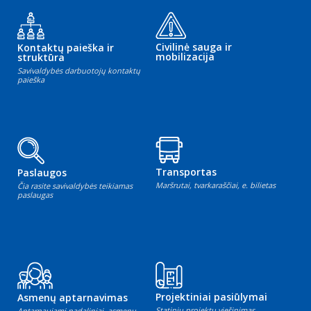
Civilinė sauga ir
Kontaktų paieška ir
mobilizacija
struktūra
Savivaldybės darbuotojų kontaktų
paieška
Transportas
Paslaugos
Maršrutai, tvarkaraščiai, e. bilietas
Čia rasite savivaldybės teikiamas
paslaugas
Projektiniai pasiūlymai
Asmenų aptarnavimas
Statinių projektų viešinimas
Aptarnaujami padaliniai, asmenų