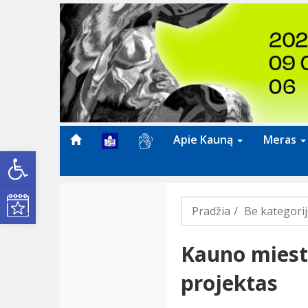
Previous
Apie Kauną
Meras
Open toolbar
Kultūros renginiai
Pradžia
Be kategori
Kauno miest
projektas