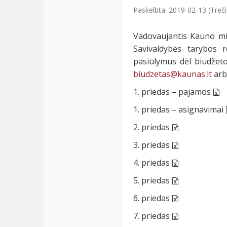
Paskelbta: 2019-02-13 (Treči
Vadovaujantis Kauno mie
Savivaldybės tarybos 
pasiūlymus dėl biudžeto
biudzetas@kaunas.lt
arb
1. priedas – pajamos
1. priedas – asignavimai
2. priedas
3. priedas
4. priedas
5. priedas
6. priedas
7. priedas