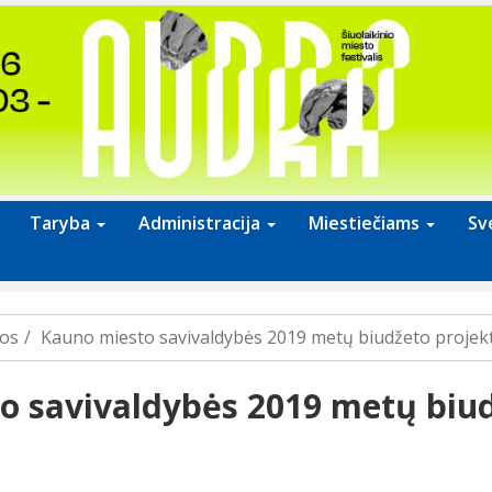
Taryba
Administracija
Miestiečiams
Sv
jos
Kauno miesto savivaldybės 2019 metų biudžeto projek
o savivaldybės 2019 metų biu