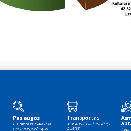
Transportas
Paslaugos
As
apt
Maršrutai, tvarkaraščiai, e.
Čia rasite savivaldybės
bilietas
teikiamas paslaugas
Aptar