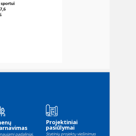
Projektiniai
menų
pasiūlymai
arnavimas
Statinių projektų viešinimas
naujami padaliniai,