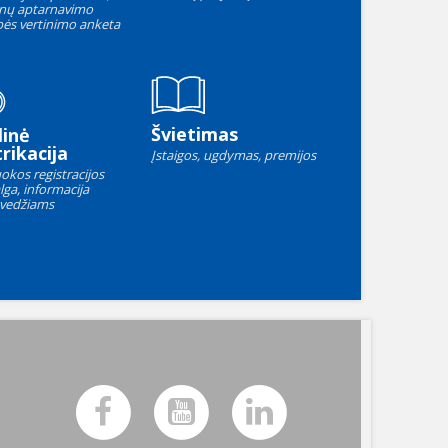
nų aptarnavimo
ės vertinimo anketa
Švietimas
linė
rikacija
Įstaigos, ugdymas, premijos
okos registracijos
lga, informacija
vedžiams