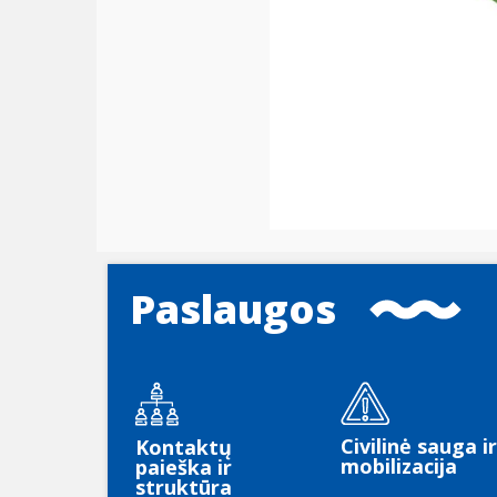
Paslaugos
Civilinė sauga ir
Kontaktų
mobilizacija
paieška ir
struktūra