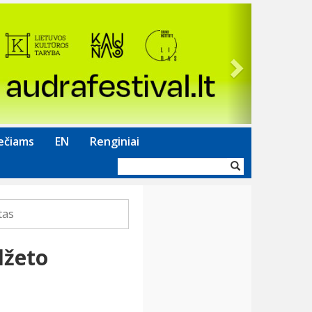
Next
ečiams
EN
Renginiai
Paieškos
forma
tas
džeto