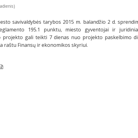
adienis)
sto savivaldybės tarybos 2015 m. balandžio 2 d. sprendim
reglamento 195.1 punktu, miesto gyventojai ir juridini
 projekto gali teikti 7 dienas nuo projekto paskelbimo d
a raštu Finansų ir ekonomikos skyriui.