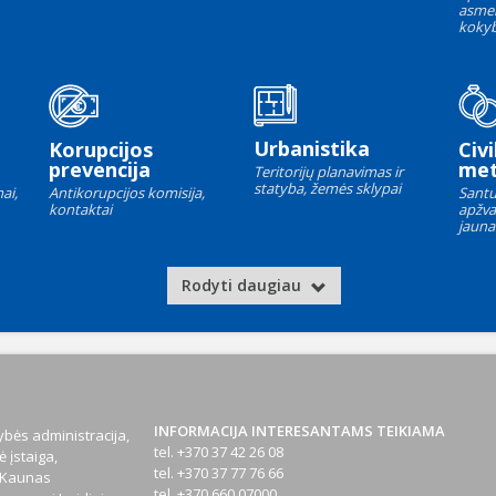
asme
kokyb
Urbanistika
Korupcijos
Civi
prevencija
met
Teritorijų planavimas ir
statyba, žemės sklypai
ai,
Antikorupcijos komisija,
Santu
kontaktai
apžva
jauna
Rodyti daugiau
INFORMACIJA INTERESANTAMS TEIKIAMA
bės administracija,
tel. +370 37 42 26 08
 įstaiga,
tel. +370 37 77 76 66
1 Kaunas
tel. +370 660 07000