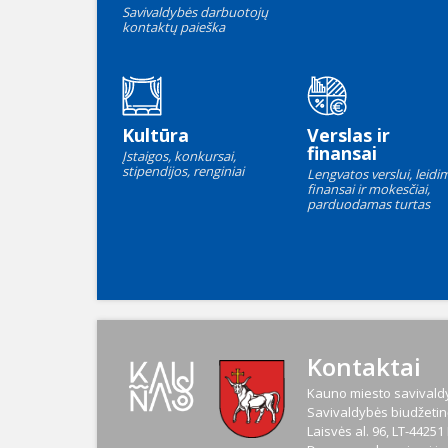
Savivaldybės darbuotojų
kontaktų paieška
Kultūra
Verslas ir
finansai
Įstaigos, konkursai,
stipendijos, renginiai
Lengvatos verslui, leidim
finansai ir mokesčiai,
parduodamas turtas
Kontaktai
Kauno miesto savivaldy
Savivaldybės biudžetinė
Laisvės al. 96, LT-4425