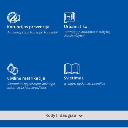
Urbanistika
Korupcijos prevencija
Teritorijų planavimas ir statyba,
Antikorupcijos komisija, kontaktai
žemės sklypai
Švietimas
Civilinė metrikacija
Įstaigos, ugdymas, premijos
Santuokos registracijos apžvalga,
informacija jaunavedžiams
Rodyti daugiau