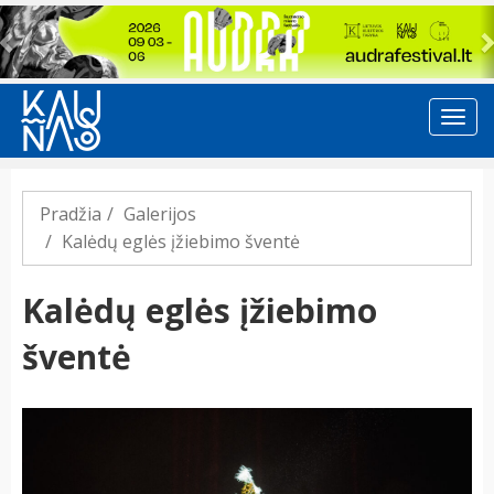
Previous
Pradžia
Galerijos
Kalėdų eglės įžiebimo šventė
Kalėdų eglės įžiebimo
šventė