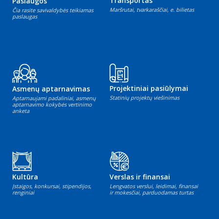
Transportas
Paslaugos
Maršrutai, tvarkaraščiai, e. bilietas
Čia rasite savivaldybės teikiamas
paslaugas
Projektiniai pasiūlymai
Asmenų aptarnavimas
Statinių projektų viešinimas
Aptarnaujami padaliniai, asmenų
aptarnavimo kokybės vertinimo
anketa
Kultūra
Verslas ir finansai
Įstaigos, konkursai, stipendijos,
Lengvatos verslui, leidimai, finansai
renginiai
ir mokesčiai, parduodamas turtas