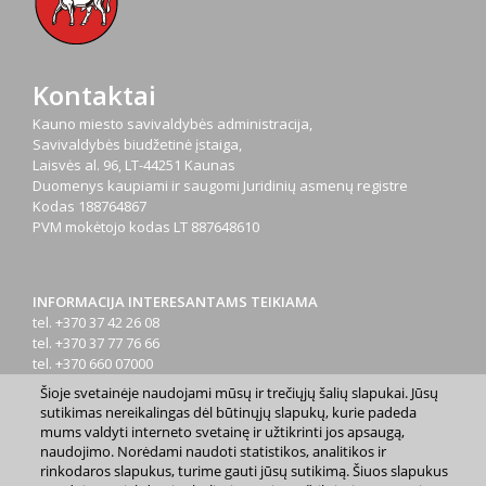
Kontaktai
Kauno miesto savivaldybės administracija,
Savivaldybės biudžetinė įstaiga,
Laisvės al. 96, LT-44251 Kaunas
Duomenys kaupiami ir saugomi Juridinių asmenų registre
Kodas
188764867
PVM mokėtojo kodas
LT 887648610
INFORMACIJA INTERESANTAMS TEIKIAMA
tel. +370 37 42 26 08
tel. +370 37 77 76 66
tel. +370 660 07000
el. p.
info@kaunas.lt
Šioje svetainėje naudojami mūsų ir trečiųjų šalių slapukai. Jūsų
sutikimas nereikalingas dėl būtinųjų slapukų, kurie padeda
mums valdyti interneto svetainę ir užtikrinti jos apsaugą,
naudojimo. Norėdami naudoti statistikos, analitikos ir
rinkodaros slapukus, turime gauti jūsų sutikimą. Šiuos slapukus