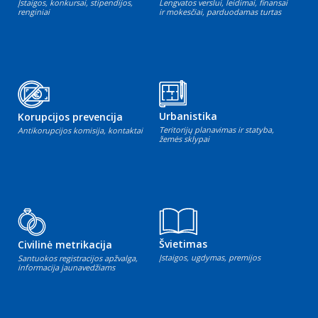
Įstaigos, konkursai, stipendijos,
Lengvatos verslui, leidimai, finansai
renginiai
ir mokesčiai, parduodamas turtas
Urbanistika
Korupcijos prevencija
Teritorijų planavimas ir statyba,
Antikorupcijos komisija, kontaktai
žemės sklypai
Švietimas
Civilinė metrikacija
Įstaigos, ugdymas, premijos
Santuokos registracijos apžvalga,
informacija jaunavedžiams