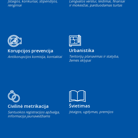
Įstaigos, konkursai, stipendijos,
Lengvatos verslui, leidimai, finansai
renginiai
ir mokesčiai, parduodamas turtas
Urbanistika
Korupcijos prevencija
Teritorijų planavimas ir statyba,
Antikorupcijos komisija, kontaktai
žemės sklypai
Švietimas
Civilinė metrikacija
Įstaigos, ugdymas, premijos
Santuokos registracijos apžvalga,
informacija jaunavedžiams