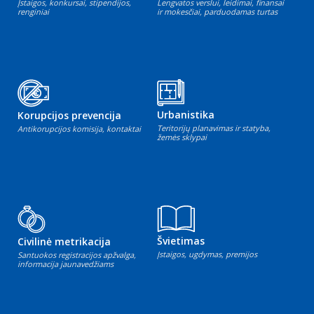
Įstaigos, konkursai, stipendijos,
Lengvatos verslui, leidimai, finansai
renginiai
ir mokesčiai, parduodamas turtas
Urbanistika
Korupcijos prevencija
Teritorijų planavimas ir statyba,
Antikorupcijos komisija, kontaktai
žemės sklypai
Švietimas
Civilinė metrikacija
Įstaigos, ugdymas, premijos
Santuokos registracijos apžvalga,
informacija jaunavedžiams