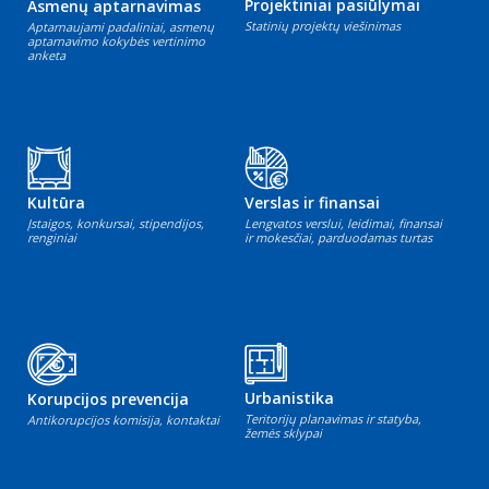
Projektiniai pasiūlymai
Asmenų aptarnavimas
Statinių projektų viešinimas
Aptarnaujami padaliniai, asmenų
aptarnavimo kokybės vertinimo
anketa
Kultūra
Verslas ir finansai
Įstaigos, konkursai, stipendijos,
Lengvatos verslui, leidimai, finansai
renginiai
ir mokesčiai, parduodamas turtas
Urbanistika
Korupcijos prevencija
Teritorijų planavimas ir statyba,
Antikorupcijos komisija, kontaktai
žemės sklypai