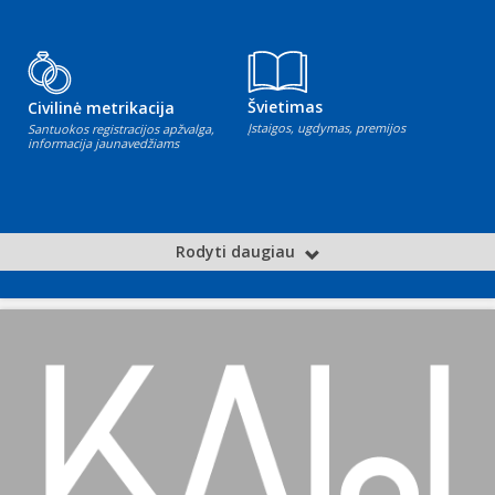
Švietimas
Civilinė metrikacija
Įstaigos, ugdymas, premijos
Santuokos registracijos apžvalga,
informacija jaunavedžiams
Rodyti daugiau