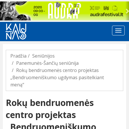
Previous
Pradžia
Seniūnijos
Panemunės-Šančių seniūnija
Rokų bendruomenės centro projektas
„Bendruomeniškumo ugdymas pasitelkiant
meną“
Rokų bendruomenės
centro projektas
„Bendruomeniškumo