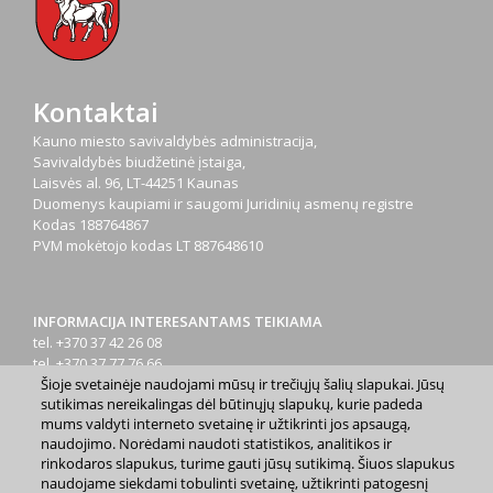
Kontaktai
Kauno miesto savivaldybės administracija,
Savivaldybės biudžetinė įstaiga,
Laisvės al. 96, LT-44251 Kaunas
Duomenys kaupiami ir saugomi Juridinių asmenų registre
Kodas
188764867
PVM mokėtojo kodas
LT 887648610
INFORMACIJA INTERESANTAMS TEIKIAMA
tel. +370 37 42 26 08
tel. +370 37 77 76 66
Šioje svetainėje naudojami mūsų ir trečiųjų šalių slapukai. Jūsų
tel. +370 660 07000
sutikimas nereikalingas dėl būtinųjų slapukų, kurie padeda
el. p.
info@kaunas.lt
mums valdyti interneto svetainę ir užtikrinti jos apsaugą,
naudojimo. Norėdami naudoti statistikos, analitikos ir
rinkodaros slapukus, turime gauti jūsų sutikimą. Šiuos slapukus
naudojame siekdami tobulinti svetainę, užtikrinti patogesnį