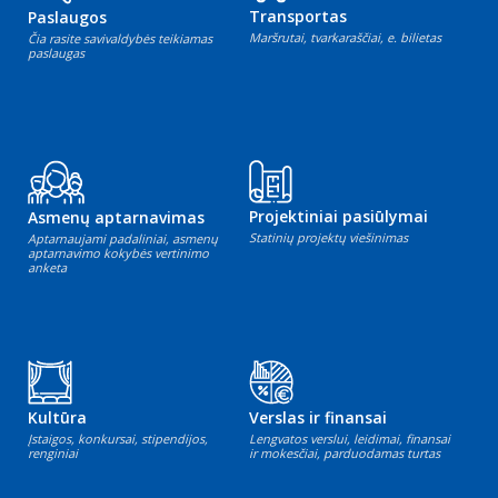
Transportas
Paslaugos
Maršrutai, tvarkaraščiai, e. bilietas
Čia rasite savivaldybės teikiamas
paslaugas
Projektiniai pasiūlymai
Asmenų aptarnavimas
Statinių projektų viešinimas
Aptarnaujami padaliniai, asmenų
aptarnavimo kokybės vertinimo
anketa
Kultūra
Verslas ir finansai
Įstaigos, konkursai, stipendijos,
Lengvatos verslui, leidimai, finansai
renginiai
ir mokesčiai, parduodamas turtas