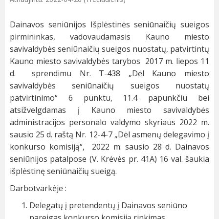
Dainavos seniūnijos Išplėstinės seniūnaičių sueigos
pirmininkas, vadovaudamasis Kauno miesto
savivaldybės seniūnaičių sueigos nuostatų, patvirtintų
Kauno miesto savivaldybės tarybos 2017 m. liepos 11
d. sprendimu Nr. T-438 „Dėl Kauno miesto
savivaldybės seniūnaičių sueigos nuostatų
patvirtinimo“ 6 punktu, 11.4 papunkčiu bei
atsižvelgdamas į Kauno miesto savivaldybės
administracijos personalo valdymo skyriaus 2022 m.
sausio 25 d. raštą Nr. 12-4-7 „Dėl asmenų delegavimo į
konkurso komisiją“, 2022 m. sausio 28 d. Dainavos
seniūnijos patalpose (V. Krėvės pr. 41A) 16 val. šaukia
išplėstinę seniūnaičių sueigą.
Darbotvarkėje :
Delegatų į pretendentų į Dainavos seniūno
pareigas konkurso komisiją rinkimas.