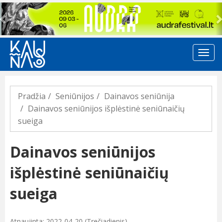
Previous
Pradžia
Seniūnijos
Dainavos seniūnija
Dainavos seniūnijos išplėstinė seniūnaičių
sueiga
Dainavos seniūnijos
išplėstinė seniūnaičių
sueiga
Atnaujinta: 2022-04-20 (Trečiadienis)