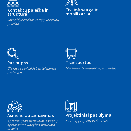
Civilinė sauga ir
Kontaktų paieška ir
mobilizacija
struktūra
Savivaldybės darbuotojų kontaktų
paieška
Transportas
Paslaugos
Maršrutai, tvarkaraščiai, e. bilietas
Čia rasite savivaldybės teikiamas
paslaugas
Projektiniai pasiūlymai
Asmenų aptarnavimas
Statinių projektų viešinimas
Aptarnaujami padaliniai, asmenų
aptarnavimo kokybės vertinimo
anketa