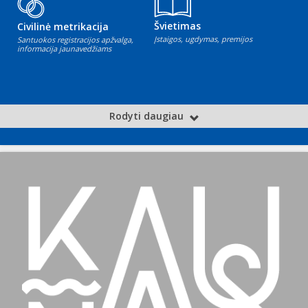
Švietimas
Civilinė metrikacija
Įstaigos, ugdymas, premijos
Santuokos registracijos apžvalga,
informacija jaunavedžiams
Rodyti daugiau