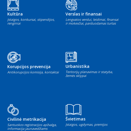
Kultūra
Verslas ir finansai
Įstaigos, konkursai, stipendijos,
Lengvatos verslui, leidimai, finansai
renginiai
ir mokesčiai, parduodamas turtas
Urbanistika
Korupcijos prevencija
Teritorijų planavimas ir statyba,
Antikorupcijos komisija, kontaktai
žemės sklypai
Švietimas
Civilinė metrikacija
Įstaigos, ugdymas, premijos
Santuokos registracijos apžvalga,
informacija jaunavedžiams