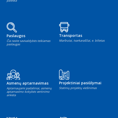
paieška
Transportas
Paslaugos
Maršrutai, tvarkaraščiai, e. bilietas
Čia rasite savivaldybės teikiamas
paslaugas
Projektiniai pasiūlymai
Asmenų aptarnavimas
Statinių projektų viešinimas
Aptarnaujami padaliniai, asmenų
aptarnavimo kokybės vertinimo
anketa