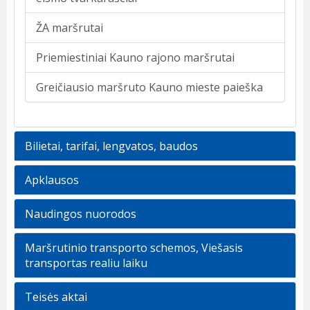
ŽA maršrutai
Priemiestiniai Kauno rajono maršrutai
Greičiausio maršruto Kauno mieste paieška
Bilietai, tarifai, lengvatos, baudos
Apklausos
Naudingos nuorodos
Maršrutinio transporto schemos, Viešasis
transportas realiu laiku
Teisės aktai