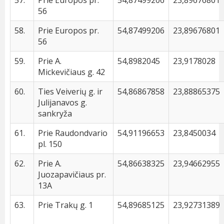
57.
Prie Europos pr.
54,87499206
23,89676801
56
58.
Prie Europos pr.
54,87499206
23,89676801
56
59.
Prie A.
54,8982045
23,9178028
Mickevičiaus g. 42
60.
Ties Veiverių g. ir
54,86867858
23,88865375
Julijanavos g.
sankryža
61.
Prie Raudondvario
54,91196653
23,8450034
pl. 150
62.
Prie A.
54,86638325
23,94662955
Juozapavičiaus pr.
13A
63.
Prie Trakų g. 1
54,89685125
23,92731389