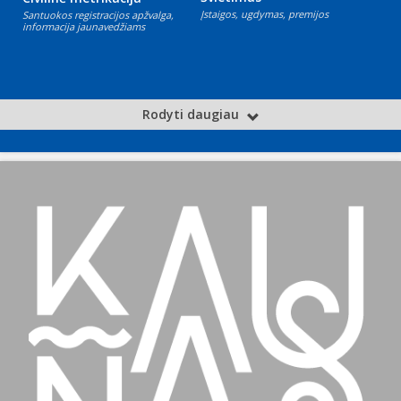
Įstaigos, ugdymas, premijos
Santuokos registracijos apžvalga,
informacija jaunavedžiams
Rodyti daugiau