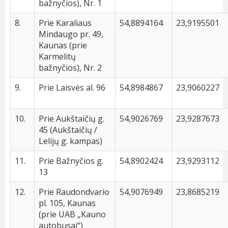
bažnyčios), Nr. 1
8.
Prie Karaliaus
54,8894164
23,9195501
Mindaugo pr. 49,
Kaunas (prie
Karmelitų
bažnyčios), Nr. 2
9.
Prie Laisvės al. 96
54,8984867
23,9060227
10.
Prie Aukštaičių g.
54,9026769
23,9287673
45 (Aukštaičių /
Lelijų g. kampas)
11.
Prie Bažnyčios g.
54,8902424
23,9293112
13
12.
Prie Raudondvario
54,9076949
23,8685219
pl. 105, Kaunas
(prie UAB „Kauno
autobusai“)