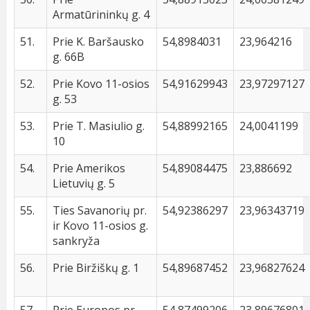
Armatūrininkų g. 4
51.
Prie K. Baršausko
54,8984031
23,964216
g. 66B
52.
Prie Kovo 11-osios
54,91629943
23,97297127
g. 53
53.
Prie T. Masiulio g.
54,88992165
24,0041199
10
54.
Prie Amerikos
54,89084475
23,886692
Lietuvių g. 5
55.
Ties Savanorių pr.
54,92386297
23,96343719
ir Kovo 11-osios g.
sankryža
56.
Prie Biržiškų g. 1
54,89687452
23,96827624