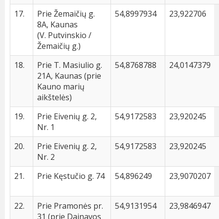
17.
Prie Žemaičių g.
54,8997934
23,922706
8A, Kaunas
(V. Putvinskio /
Žemaičių g.)
18.
Prie T. Masiulio g.
54,8768788
24,0147379
21A, Kaunas (prie
Kauno marių
aikštelės)
19.
Prie Eivenių g. 2,
54,9172583
23,920245
Nr. 1
20.
Prie Eivenių g. 2,
54,9172583
23,920245
Nr. 2
21.
Prie Kęstučio g. 74
54,896249
23,9070207
22.
Prie Pramonės pr.
54,9131954
23,9846947
31 (prie Dainavos