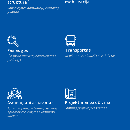
mobilizacija
struktūra
Savivaldybės darbuotojų kontaktų
paieška
Transportas
Paslaugos
Maršrutai, tvarkaraščiai, e. bilietas
Čia rasite savivaldybės teikiamas
paslaugas
Projektiniai pasiūlymai
Asmenų aptarnavimas
Statinių projektų viešinimas
Aptarnaujami padaliniai, asmenų
aptarnavimo kokybės vertinimo
anketa