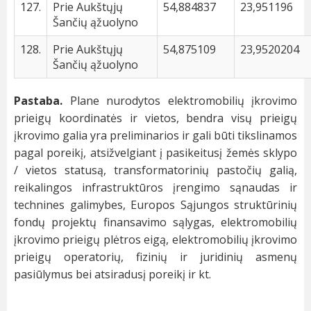
127.
Prie Aukštųjų
54,884837
23,951196
Šančių ąžuolyno
128.
Prie Aukštųjų
54,875109
23,9520204
Šančių ąžuolyno
Pastaba.
Plane nurodytos elektromobilių įkrovimo
prieigų koordinatės ir vietos, bendra visų prieigų
įkrovimo galia yra preliminarios ir gali būti tikslinamos
pagal poreikį, atsižvelgiant į pasikeitusį žemės sklypo
/ vietos statusą, transformatorinių pastočių galią,
reikalingos infrastruktūros įrengimo sąnaudas ir
technines galimybes, Europos Sąjungos struktūrinių
fondų projektų finansavimo sąlygas, elektromobilių
įkrovimo prieigų plėtros eigą, elektromobilių įkrovimo
prieigų operatorių, fizinių ir juridinių asmenų
pasiūlymus bei atsiradusį poreikį ir kt.