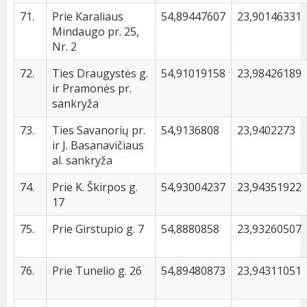
71.
Prie Karaliaus
54,89447607
23,90146331
Mindaugo pr. 25,
Nr. 2
72.
Ties Draugystės g.
54,91019158
23,98426189
ir Pramonės pr.
sankryža
73.
Ties Savanorių pr.
54,9136808
23,9402273
ir J. Basanavičiaus
al. sankryža
74.
Prie K. Škirpos g.
54,93004237
23,94351922
17
75.
Prie Girstupio g. 7
54,8880858
23,93260507
76.
Prie Tunelio g. 26
54,89480873
23,94311051