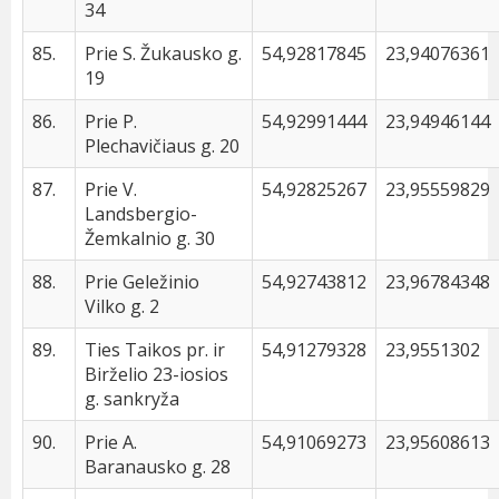
34
85.
Prie S. Žukausko g.
54,92817845
23,94076361
19
86.
Prie P.
54,92991444
23,94946144
Plechavičiaus g. 20
87.
Prie V.
54,92825267
23,95559829
Landsbergio-
Žemkalnio g. 30
88.
Prie Geležinio
54,92743812
23,96784348
Vilko g. 2
89.
Ties Taikos pr. ir
54,91279328
23,9551302
Birželio 23-iosios
g. sankryža
90.
Prie A.
54,91069273
23,95608613
Baranausko g. 28