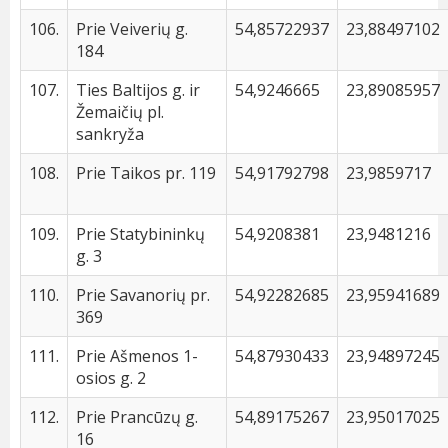
106.
Prie Veiverių g.
54,85722937
23,88497102
184
107.
Ties Baltijos g. ir
54,9246665
23,89085957
Žemaičių pl.
sankryža
108.
Prie Taikos pr. 119
54,91792798
23,9859717
109.
Prie Statybininkų
54,9208381
23,9481216
g. 3
110.
Prie Savanorių pr.
54,92282685
23,95941689
369
111.
Prie Ašmenos 1-
54,87930433
23,94897245
osios g. 2
112.
Prie Prancūzų g.
54,89175267
23,95017025
16