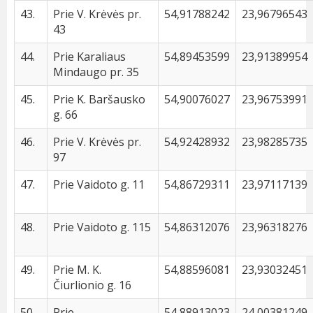
43.
Prie V. Krėvės pr.
54,91788242
23,96796543
43
44.
Prie Karaliaus
54,89453599
23,91389954
Mindaugo pr. 35
45.
Prie K. Baršausko
54,90076027
23,96753991
g. 66
46.
Prie V. Krėvės pr.
54,92428932
23,98285735
97
47.
Prie Vaidoto g. 11
54,86729311
23,97117139
48.
Prie Vaidoto g. 115
54,86312076
23,96318276
49.
Prie M. K.
54,88596081
23,93032451
Čiurlionio g. 16
50.
Prie
54,88913023
24,00381249