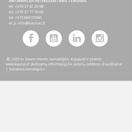
INFORMACIJA INTERESANTAMS TEIKIAMA
tel. +370 37 42 26 08
tel. +370 37 77 76 66
tel. +370 660 07000
el. p.
info@kaunas.lt
2023 m. Kauno miesto savivaldybė. Kopijuoti ir platinti
www.kaunas.lt skelbiamą informaciją be autorių sutikimo draudžiama.
|
Svetainės žemėlapis »