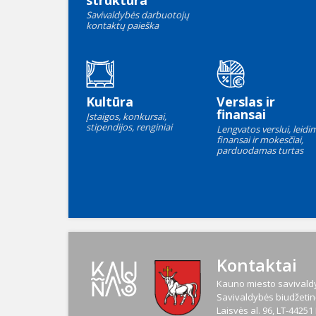
struktūra
Savivaldybės darbuotojų
kontaktų paieška
Kultūra
Verslas ir
finansai
Įstaigos, konkursai,
stipendijos, renginiai
Lengvatos verslui, leidim
finansai ir mokesčiai,
parduodamas turtas
Kontaktai
Kauno miesto savivaldy
Savivaldybės biudžetinė
Laisvės al. 96, LT-4425