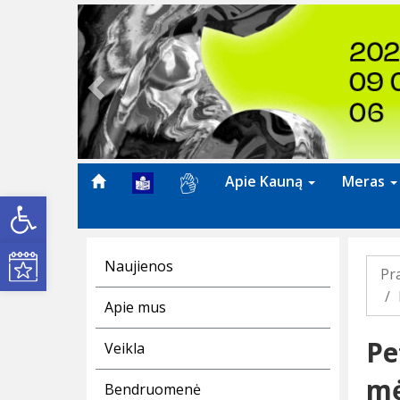
Previous
Apie Kauną
Meras
Open toolbar
Kultūros renginiai
Naujienos
Pr
Apie mus
Pe
Veikla
mė
Bendruomenė