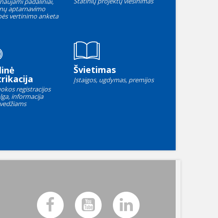
Statinių projektų viešinimas
naujami padaliniai,
nų aptarnavimo
ės vertinimo anketa
Švietimas
linė
rikacija
Įstaigos, ugdymas, premijos
okos registracijos
lga, informacija
vedžiams