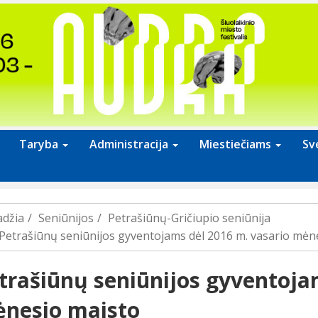
Taryba
Administracija
Miestiečiams
Sv
adžia
Seniūnijos
Petrašiūnų-Gričiupio seniūnija
Petrašiūnų seniūnijos gyventojams dėl 2016 m. vasario mėn
trašiūnų seniūnijos gyventoja
nesio maisto