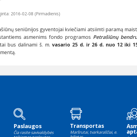
jinta: 2016-02-08 (Pirmadienis)
šiūnų seniūnijos gyventojai kviečiami atsiimti paramą mais
stantiems asmenims fondo programos
Petrašiūnų bendru
tai bus dalinami š. m.
vasario 25 d. ir 26 d. nuo 12 iki 1
mentą.
Transportas
Paslaugos
As
apt
Maršrutai, tvarkaraščiai, e.
Čia rasite savivaldybės
bilietas