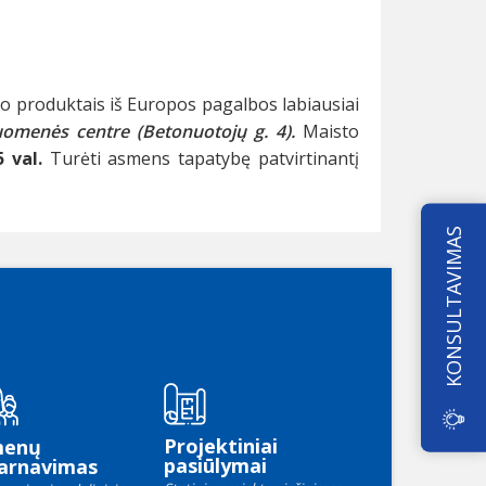
to produktais iš Europos pagalbos labiausiai
omenės centre (Betonuotojų g. 4).
Maisto
5 val.
Turėti asmens tapatybę patvirtinantį
KONSULTAVIMAS
Projektiniai
menų
pasiūlymai
arnavimas