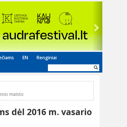
Next
ečiams
EN
Renginiai
Paieškos
forma
esio maisto
ms dėl 2016 m. vasario