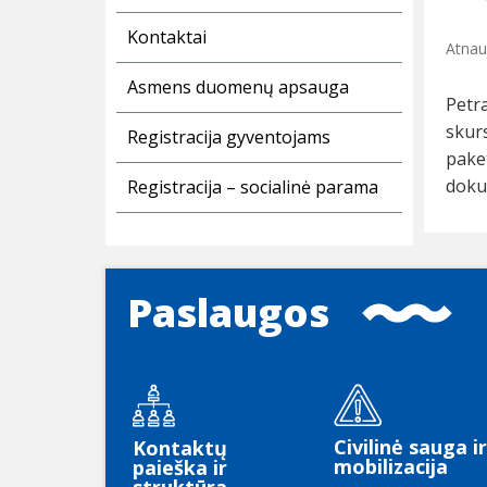
Kontaktai
Atnau
Asmens duomenų apsauga
Petra
skur
Registracija gyventojams
pake
doku
Registracija – socialinė parama
Paslaugos
Civilinė sauga ir
Kontaktų
mobilizacija
paieška ir