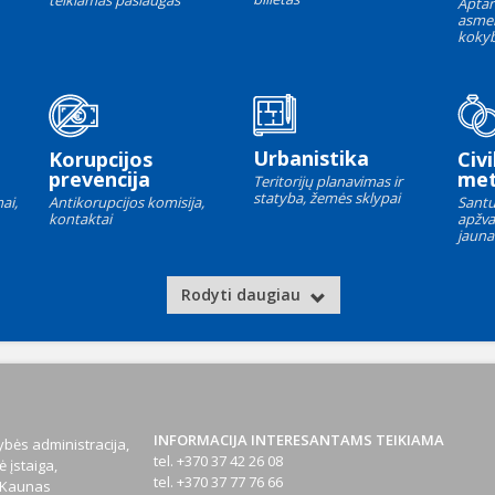
teikiamas paslaugas
Aptar
asme
kokyb
Urbanistika
Korupcijos
Civi
prevencija
met
Teritorijų planavimas ir
statyba, žemės sklypai
ai,
Antikorupcijos komisija,
Santu
kontaktai
apžva
jauna
Rodyti daugiau
INFORMACIJA INTERESANTAMS TEIKIAMA
bės administracija,
tel. +370 37 42 26 08
 įstaiga,
tel. +370 37 77 76 66
1 Kaunas