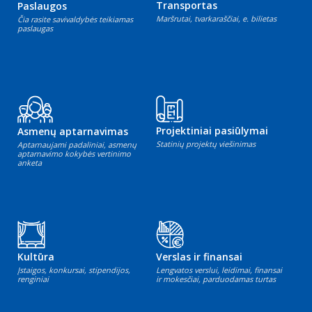
Transportas
Paslaugos
Maršrutai, tvarkaraščiai, e. bilietas
Čia rasite savivaldybės teikiamas
paslaugas
Projektiniai pasiūlymai
Asmenų aptarnavimas
Statinių projektų viešinimas
Aptarnaujami padaliniai, asmenų
aptarnavimo kokybės vertinimo
anketa
Kultūra
Verslas ir finansai
Įstaigos, konkursai, stipendijos,
Lengvatos verslui, leidimai, finansai
renginiai
ir mokesčiai, parduodamas turtas