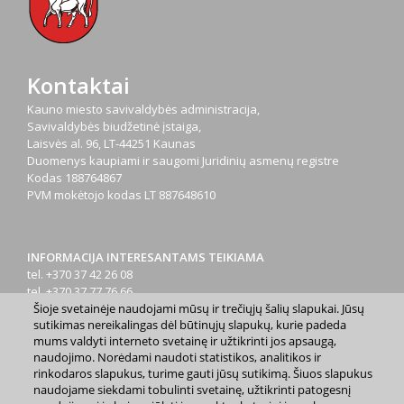
Kontaktai
Kauno miesto savivaldybės administracija,
Savivaldybės biudžetinė įstaiga,
Laisvės al. 96, LT-44251 Kaunas
Duomenys kaupiami ir saugomi Juridinių asmenų registre
Kodas
188764867
PVM mokėtojo kodas
LT 887648610
INFORMACIJA INTERESANTAMS TEIKIAMA
tel. +370 37 42 26 08
tel. +370 37 77 76 66
Šioje svetainėje naudojami mūsų ir trečiųjų šalių slapukai. Jūsų
tel. +370 660 07000
sutikimas nereikalingas dėl būtinųjų slapukų, kurie padeda
el. p.
info@kaunas.lt
mums valdyti interneto svetainę ir užtikrinti jos apsaugą,
naudojimo. Norėdami naudoti statistikos, analitikos ir
rinkodaros slapukus, turime gauti jūsų sutikimą. Šiuos slapukus
naudojame siekdami tobulinti svetainę, užtikrinti patogesnį