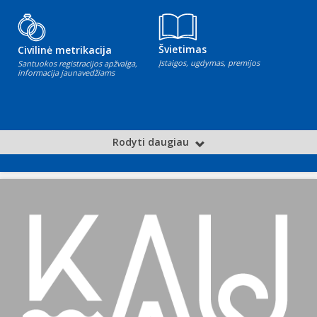
Švietimas
Civilinė metrikacija
Įstaigos, ugdymas, premijos
Santuokos registracijos apžvalga,
informacija jaunavedžiams
Rodyti daugiau