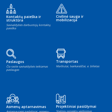
Civilinė sauga ir
Kontaktų paieška ir
mobilizacija
struktūra
Savivaldybės darbuotojų kontaktų
paieška
Transportas
Paslaugos
Maršrutai, tvarkaraščiai, e. bilietas
Čia rasite savivaldybės teikiamas
paslaugas
Projektiniai pasiūlymai
Asmenų aptarnavimas
Statinių projektų viešinimas
Aptarnaujami padaliniai, asmenų