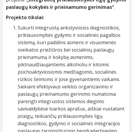
paslaugų kokybės ir prieinamumo gerinimas“
.
Projekto tikslai:
Sukurti integruotą ankstyvosios diagnostikos,
priklausomybės gydymo ir socialinės pagalbos
sistemą, kuri padidins asmens ir visuomenės
sveikatos priežiūros bei socialinių paslaugų
prieinamumą ir kokybę asmenims,
piktnaudžiaujantiems alkoholiu ir kitomis
psichoaktyviosiomis medžiagomis, socialinės
rizikos šeimoms ir jose gyvenantiems vaikams.
Siekiant efektyvaus veiklos organizavimo ir
paslaugų prieinamumo gerinimo numatoma
parengti integruotos sistemos diegimo
savivaldybėse tvarkos aprašus, aiškiai nustatant
įstaigų, teikiančių priklausomybės ligų
diagnostikos, gydymo ir socialinės integracijos
paslaugas tarpinstitucinio bendradarbiavimo