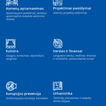
Projektiniai pasiūlymai
Asmenų aptarnavimas
Statinių projektų viešinimas
Aptarnaujami padaliniai, asmenų
aptarnavimo kokybės vertinimo
anketa
Kultūra
Verslas ir finansai
Įstaigos, konkursai, stipendijos,
Lengvatos verslui, leidimai, finansai
renginiai
ir mokesčiai, parduodamas turtas
Urbanistika
Korupcijos prevencija
Teritorijų planavimas ir statyba,
Antikorupcijos komisija, kontaktai
žemės sklypai