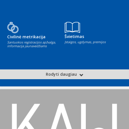
Švietimas
Civilinė metrikacija
Įstaigos, ugdymas, premijos
Santuokos registracijos apžvalga,
informacija jaunavedžiams
Rodyti daugiau