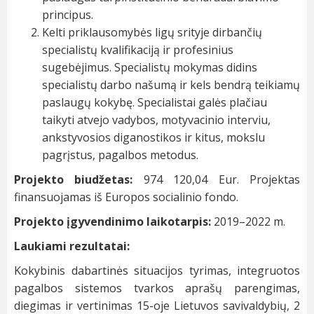
principus.
Kelti priklausomybės ligų srityje dirbančių
specialistų kvalifikaciją ir profesinius
sugebėjimus. Specialistų mokymas didins
specialistų darbo našumą ir kels bendrą teikiamų
paslaugų kokybę. Specialistai galės plačiau
taikyti atvejo vadybos, motyvacinio interviu,
ankstyvosios diganostikos ir kitus, mokslu
pagrįstus, pagalbos metodus.
Projekto biudžetas:
974 120,04 Eur. Projektas
finansuojamas iš Europos socialinio fondo.
Projekto įgyvendinimo laikotarpis:
2019–2022 m.
Laukiami rezultatai:
Kokybinis dabartinės situacijos tyrimas, integruotos
pagalbos sistemos tvarkos aprašų parengimas,
diegimas ir vertinimas 15-oje Lietuvos savivaldybių, 2