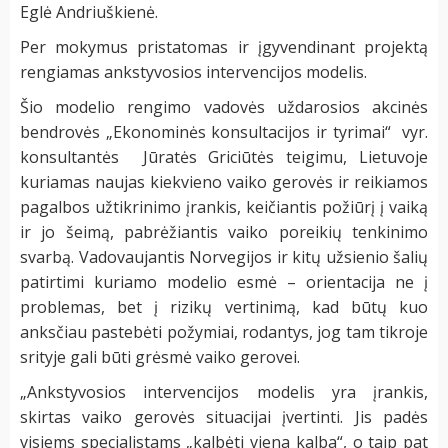
Eglė Andriuškienė.
Per mokymus pristatomas ir įgyvendinant projektą
rengiamas ankstyvosios intervencijos modelis.
Šio modelio rengimo vadovės uždarosios akcinės
bendrovės „Ekonominės konsultacijos ir tyrimai“ vyr.
konsultantės Jūratės Griciūtės teigimu, Lietuvoje
kuriamas naujas kiekvieno vaiko gerovės ir reikiamos
pagalbos užtikrinimo įrankis, keičiantis požiūrį į vaiką
ir jo šeimą, pabrėžiantis vaiko poreikių tenkinimo
svarbą. Vadovaujantis Norvegijos ir kitų užsienio šalių
patirtimi kuriamo modelio esmė – orientacija ne į
problemas, bet į rizikų vertinimą, kad būtų kuo
anksčiau pastebėti požymiai, rodantys, jog tam tikroje
srityje gali būti grėsmė vaiko gerovei.
„Ankstyvosios intervencijos modelis yra įrankis,
skirtas vaiko gerovės situacijai įvertinti. Jis padės
visiems specialistams „kalbėti viena kalba“, o taip pat