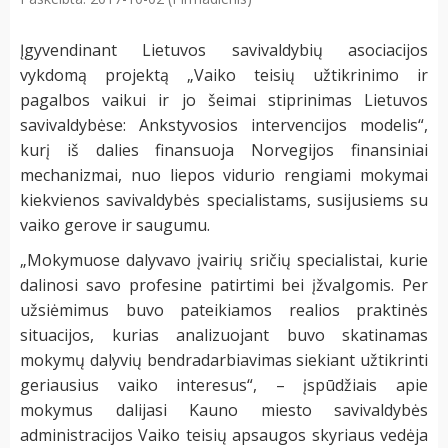
Įgyvendinant Lietuvos savivaldybių asociacijos
vykdomą projektą „Vaiko teisių užtikrinimo ir
pagalbos vaikui ir jo šeimai stiprinimas Lietuvos
savivaldybėse: Ankstyvosios intervencijos modelis“,
kurį iš dalies finansuoja Norvegijos finansiniai
mechanizmai, nuo liepos vidurio rengiami mokymai
kiekvienos savivaldybės specialistams, susijusiems su
vaiko gerove ir saugumu.
„Mokymuose dalyvavo įvairių sričių specialistai, kurie
dalinosi savo profesine patirtimi bei įžvalgomis. Per
užsiėmimus buvo pateikiamos realios praktinės
situacijos, kurias analizuojant buvo skatinamas
mokymų dalyvių bendradarbiavimas siekiant užtikrinti
geriausius vaiko interesus“, – įspūdžiais apie
mokymus dalijasi Kauno miesto savivaldybės
administracijos Vaiko teisių apsaugos skyriaus vedėja