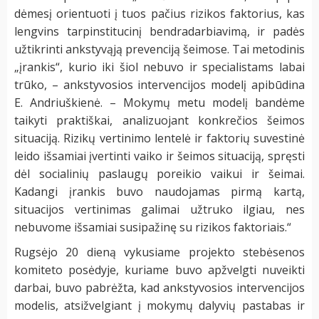
dėmesį orientuoti į tuos pačius rizikos faktorius, kas
lengvins tarpinstitucinį bendradarbiavimą, ir padės
užtikrinti ankstyvąją prevenciją šeimose. Tai metodinis
„įrankis“, kurio iki šiol nebuvo ir specialistams labai
trūko, – ankstyvosios intervencijos modelį apibūdina
E. Andriuškienė. – Mokymų metu modelį bandėme
taikyti praktiškai, analizuojant konkrečios šeimos
situaciją. Rizikų vertinimo lentelė ir faktorių suvestinė
leido išsamiai įvertinti vaiko ir šeimos situaciją, spręsti
dėl socialinių paslaugų poreikio vaikui ir šeimai.
Kadangi įrankis buvo naudojamas pirmą kartą,
situacijos vertinimas galimai užtruko ilgiau, nes
nebuvome išsamiai susipažinę su rizikos faktoriais.“
Rugsėjo 20 dieną vykusiame projekto stebėsenos
komiteto posėdyje, kuriame buvo apžvelgti nuveikti
darbai, buvo pabrėžta, kad ankstyvosios intervencijos
modelis, atsižvelgiant į mokymų dalyvių pastabas ir