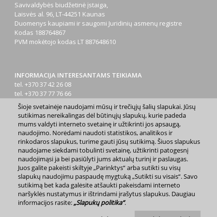
Savivaldybės biudžetinė įstaiga,
Laisvės al. 96, LT-44251 Kaunas
Duomenys kaupiami ir saugomi Juridinių asmenų registre
Kodas
188764867
PVM mokėtojo kodas
LT 887648610
INFORMACIJA INTERESANTAMS TEIKIAMA
tel. +370 37 42 26 08
tel. +370 37 77 76 66
tel. +370 660 07000
Šioje svetainėje naudojami mūsų ir trečiųjų šalių slapukai. Jūsų
el. p.
info@kaunas.lt
sutikimas nereikalingas dėl būtinųjų slapukų, kurie padeda
mums valdyti interneto svetainę ir užtikrinti jos apsaugą,
naudojimo. Norėdami naudoti statistikos, analitikos ir
rinkodaros slapukus, turime gauti jūsų sutikimą. Šiuos slapukus
naudojame siekdami tobulinti svetainę, užtikrinti patogesnį
naudojimąsi ja bei pasiūlyti jums aktualų turinį ir paslaugas.
Juos galite pakeisti skiltyje „Parinktys“ arba sutikti su visų
2023 m. Kauno miesto savivaldybė. Kopijuoti ir platinti
slapukų naudojimu paspaudę mygtuką „Sutikti su visais“. Savo
www.kaunas.lt skelbiamą informaciją be autorių sutikimo draudžiama.
sutikimą bet kada galėsite atšaukti pakeisdami interneto
|
Svetainės žemėlapis »
naršyklės nustatymus ir ištrindami įrašytus slapukus. Daugiau
informacijos rasite:
„Slapukų politika“
.