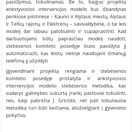
pasiūlymus, tobulinamas. Be to, baigus projektą
ankstyvosios intervencijos modelis bus išbandytas
penkiose pilotinėse – Kauno ir Alytaus miestų, Alytaus
ir Telšių rajonų ir Elektrėnų – savivaldybėse, o tai leis
modelį dar labiau patobulinti ir supaprastinti. Kad
darbuotojams būtų paprasčiau modelį naudoti,
stebėsenos komiteto posėdyje buvo pasiūlyta jį
automatizuoti, kas leistų vietoje naudojant išmanųjį
telefoną jį užpildyti.
Įgyvendinant projektą rengiama ir stebėsenos
komiteto posėdyje pristatyta ir ankstyvosios
intervencijos modelio stebėsenos metodika, kas
sudarys galimybes sukurtą įrankį pastoviai tobulinti,
nes, kaip pabrėžia J. Griciūtė, net pati tobuliausia
metodika turi būti keičiama, atsižvelgiant į gyvenimo
pokyčius.