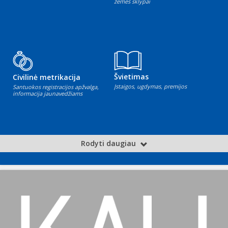
žemės sklypai
Švietimas
Civilinė metrikacija
Įstaigos, ugdymas, premijos
Santuokos registracijos apžvalga,
informacija jaunavedžiams
Rodyti daugiau