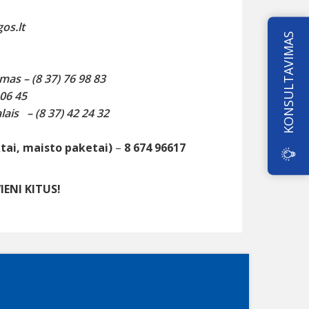
os.lt
KONSULTAVIMAS
s – (8 37) 76 98 83
 06 45
ais – (8 37) 42 24 32
ktai, maisto paketai)
–
8 674 96617
ENI KITUS!