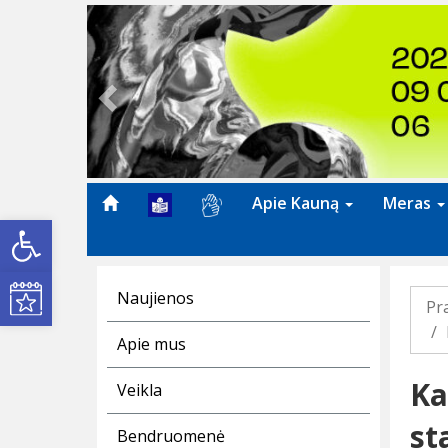
Previous
Apie Kauną
Meras
Open toolbar
Kultūros renginiai
Naujienos
Pr
Apie mus
Ka
Veikla
st
Bendruomenė