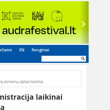
Next
ečiams
EN
Renginiai
Paieškos
forma
gyvą asmenų aptarnavimą
stracija laikinai
mą