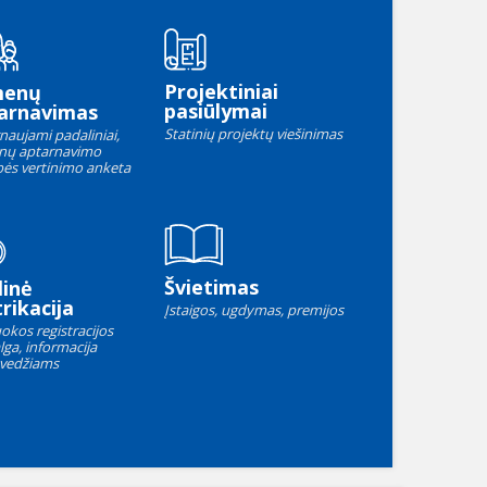
Projektiniai
menų
pasiūlymai
arnavimas
Statinių projektų viešinimas
naujami padaliniai,
nų aptarnavimo
ės vertinimo anketa
Švietimas
linė
rikacija
Įstaigos, ugdymas, premijos
okos registracijos
lga, informacija
vedžiams