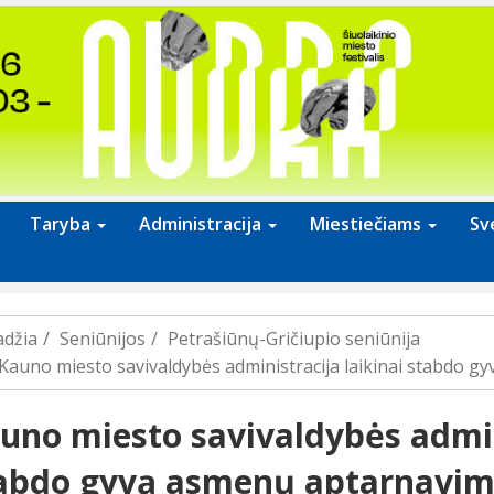
Taryba
Administracija
Miestiečiams
Sv
adžia
Seniūnijos
Petrašiūnų-Gričiupio seniūnija
Kauno miesto savivaldybės administracija laikinai stabdo 
uno miesto savivaldybės admini
abdo gyvą asmenų aptarnavi