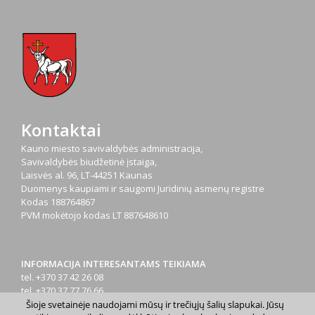
Kontaktai
Kauno miesto savivaldybės administracija,
Savivaldybės biudžetinė įstaiga,
Laisvės al. 96, LT-44251 Kaunas
Duomenys kaupiami ir saugomi Juridinių asmenų registre
Kodas
188764867
PVM mokėtojo kodas
LT 887648610
INFORMACIJA INTERESANTAMS TEIKIAMA
tel. +370 37 42 26 08
tel. +370 37 77 76 66
tel. +370 660 07000
Šioje svetainėje naudojami mūsų ir trečiųjų šalių slapukai. Jūsų