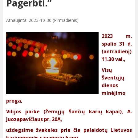
Pagerbti.”
Atnaujinta: 2023-10-30 (Pirmadienis)
2023 m.
spalio 31 d.
(antradienį)
11.30 val.,
Visų
Šventųjų
dienos
minėjimo
proga,
Vilijos parke (Žemųjų Šančių karių kapai), A.
Juozapavičiaus pr. 20A,
uždegsime žvakeles prie čia palaidotų Lietuvos
kariuomenės savanorių kapų,