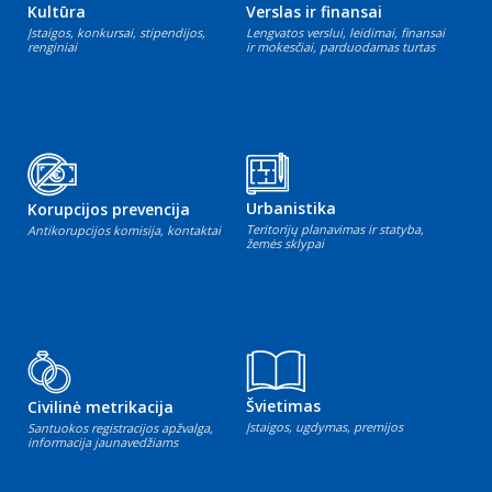
Kultūra
Verslas ir finansai
Įstaigos, konkursai, stipendijos,
Lengvatos verslui, leidimai, finansai
renginiai
ir mokesčiai, parduodamas turtas
Urbanistika
Korupcijos prevencija
Teritorijų planavimas ir statyba,
Antikorupcijos komisija, kontaktai
žemės sklypai
Švietimas
Civilinė metrikacija
Įstaigos, ugdymas, premijos
Santuokos registracijos apžvalga,
informacija jaunavedžiams