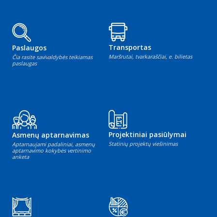
Transportas
Paslaugos
Maršrutai, tvarkaraščiai, e. bilietas
Čia rasite savivaldybės teikiamas
paslaugas
Projektiniai pasiūlymai
Asmenų aptarnavimas
Statinių projektų viešinimas
Aptarnaujami padaliniai, asmenų
aptarnavimo kokybės vertinimo
anketa