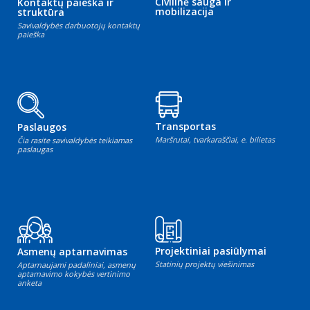
Civilinė sauga ir
Kontaktų paieška ir
mobilizacija
struktūra
Savivaldybės darbuotojų kontaktų
paieška
Transportas
Paslaugos
Maršrutai, tvarkaraščiai, e. bilietas
Čia rasite savivaldybės teikiamas
paslaugas
Projektiniai pasiūlymai
Asmenų aptarnavimas
Statinių projektų viešinimas
Aptarnaujami padaliniai, asmenų
aptarnavimo kokybės vertinimo
anketa