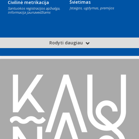
Švietimas
Civilinė metrikacija
Įstaigos, ugdymas, premijos
Santuokos registracijos apžvalga,
informacija jaunavedžiams
Rodyti daugiau