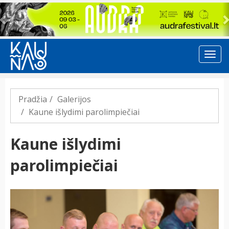
Previous
Pradžia
Galerijos
Kaune išlydimi parolimpiečiai
Kaune išlydimi
parolimpiečiai