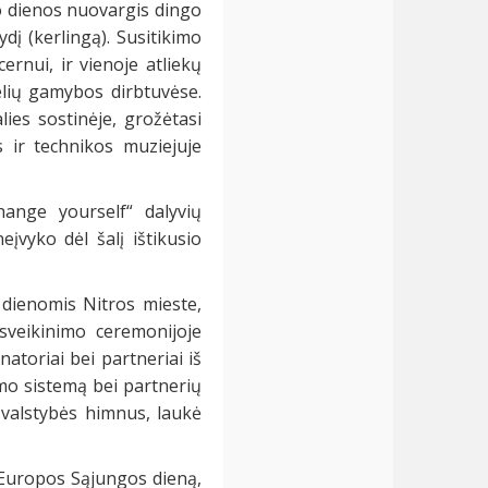
o dienos nuovargis dingo
į (kerlingą). Susitikimo
ernui, ir vienoje atliekų
elių gamybos dirbtuvėse.
lies sostinėje, grožėtasi
 ir technikos muziejuje
hange yourself“ dalyvių
įvyko dėl šalį ištikusio
 dienomis Nitros mieste,
asveikinimo ceremonijoje
atoriai bei partneriai iš
imo sistemą bei partnerių
 valstybės himnus, laukė
 Europos Sąjungos dieną,