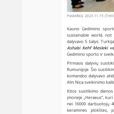
Paskelbta: 2023-11-15 (Treči
Kauno Gedimino sporto
sustainable world, not 
dalyvavo 5 šalys: Turkij
Ashabi Kehf Mesleki ve
Gedimino sporto ir sveik
Pirmasis dalyvių susit
Rumunijoje. Šio susitik
komandos dalyvavo atida
Alin Nica sveikinimo kalb
Kitos susitikimo dienos 
įmonėje „Heraeus“, kuri 
nei 16000 darbuotojų 40
keramines plokštes, p