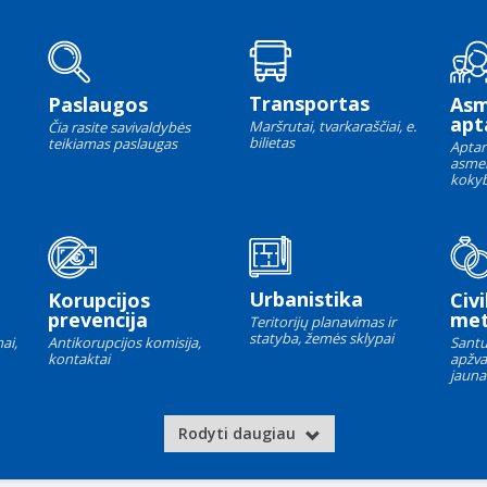
Transportas
Paslaugos
As
apt
Maršrutai, tvarkaraščiai, e.
Čia rasite savivaldybės
bilietas
teikiamas paslaugas
Aptar
asme
kokyb
Urbanistika
Korupcijos
Civi
prevencija
met
Teritorijų planavimas ir
statyba, žemės sklypai
ai,
Antikorupcijos komisija,
Santu
kontaktai
apžva
jauna
Rodyti daugiau