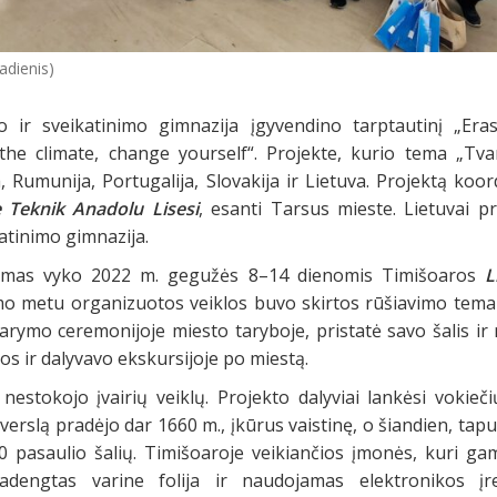
adienis)
 ir sveikatinimo gimnazija įgyvendino tarptautinį „Era
the climate, change yourself“. Projekte, kurio tema „Tva
a, Rumunija, Portugalija, Slovakija ir Lietuva. Projektą ko
 Teknik Anadolu Lisesi
, esanti Tarsus mieste. Lietuvai 
atinimo gimnazija.
ikimas vyko 2022 m. gegužės 8–14 dienomis Timišoaros
L
imo metu organizuotos veiklos buvo skirtos rūšiavimo temai
rymo ceremonijoje miesto taryboje, pristatė savo šalis ir
os ir dalyvavo ekskursijoje po miestą.
nestokojo įvairių veiklų. Projekto dalyviai lankėsi vokieč
verslą pradėjo dar 1660 m., įkūrus vaistinę, o šiandien, tapu
 pasaulio šalių. Timišoaroje veikiančios įmonės, kuri ga
adengtas varine folija ir naudojamas elektronikos įre