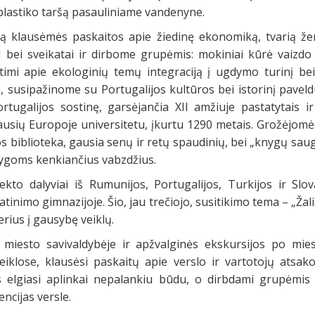
lastiko taršą pasauliniame vandenyne.
ną klausėmės paskaitos apie žiedinę ekonomiką, tvarią že
bei sveikatai ir dirbome grupėmis: mokiniai kūrė vaizdo
rtimi apie ekologinių temų integraciją į ugdymo turinį bei
a, susipažinome su Portugalijos kultūros bei istorinį pave
tugalijos sostinę, garsėjančia XII amžiuje pastatytais ir 
iausių Europoje universitetu, įkurtu 1290 metais. Grožėjomė
 biblioteka, gausia senų ir retų spaudinių, bei „knygų sau
nygoms kenkiančius vabzdžius.
ekto dalyviai iš Rumunijos, Portugalijos, Turkijos ir Slo
tinimo gimnazijoje. Šio, jau trečiojo, susitikimo tema – „Žal
rius į gausybę veiklų.
iesto savivaldybėje ir apžvalginės ekskursijos po miest
eiklose, klausėsi paskaitų apie verslo ir vartotojų atsa
s elgiasi aplinkai nepalankiu būdu, o dirbdami grupėmis
encijas versle.