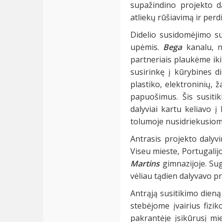
supažindino projekto d
atliekų rūšiavimą ir perd
Didelio susidomėjimo 
upėmis.
Bega
kanalu, n
partneriais plaukėme iki
susirinkę į kūrybines d
plastiko, elektroninių, ž
papuošimus. Šis susiti
dalyviai kartu keliavo į
tolumoje nusidriekusiomi
Antrasis projekto dalyv
Viseu mieste, Portugali
Martins
gimnazijoje. Sug
vėliau tądien dalyvavo p
Antrąją susitikimo dieną
stebėjome įvairius fizi
pakrantėje įsikūrusį mi