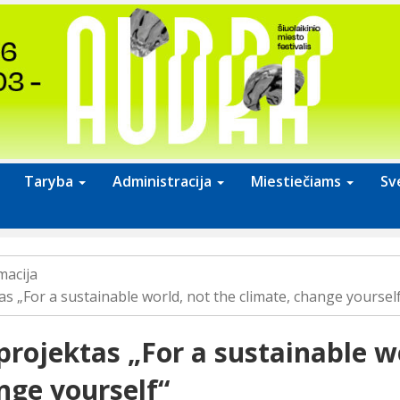
Taryba
Administracija
Miestiečiams
Sv
macija
s „For a sustainable world, not the climate, change yoursel
rojektas „For a sustainable wo
nge yourself“