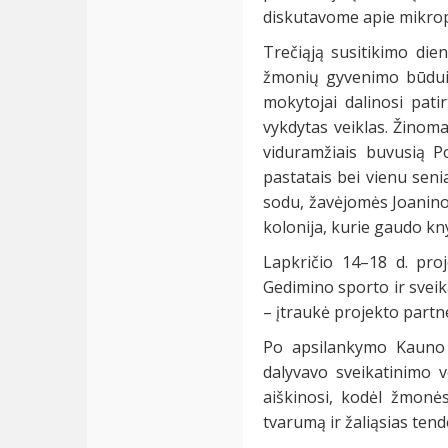
diskutavome apie mikrop
Trečiąją susitikimo die
žmonių gyvenimo būdui 
mokytojai dalinosi pati
vykdytas veiklas. Žinom
viduramžiais buvusią Por
pastatais bei vienu sen
sodu, žavėjomės Joaninos
kolonija, kurie gaudo k
Lapkričio 14–18 d. proj
Gedimino sporto ir sveika
– įtraukė projekto partne
Po apsilankymo Kauno m
dalyvavo sveikatinimo v
aiškinosi, kodėl žmonė
tvarumą ir žaliąsias tend