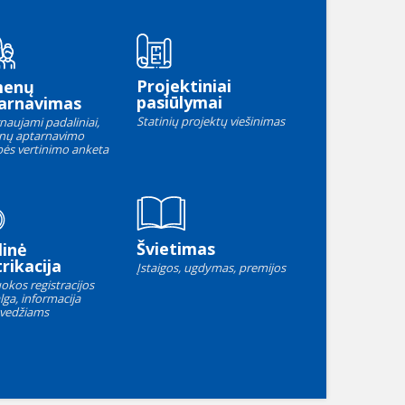
Projektiniai
menų
pasiūlymai
arnavimas
Statinių projektų viešinimas
naujami padaliniai,
nų aptarnavimo
ės vertinimo anketa
Švietimas
linė
rikacija
Įstaigos, ugdymas, premijos
okos registracijos
lga, informacija
vedžiams