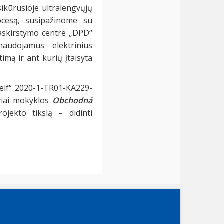
ikūrusioje ultralengvųjų
cesą, susipažinome su
paskirstymo centre „DPD“
audojamus elektrinius
imą ir ant kurių įtaisyta
self“ 2020-1-TR01-KA229-
yviai mokyklos
Obchodná
jekto tikslą – didinti