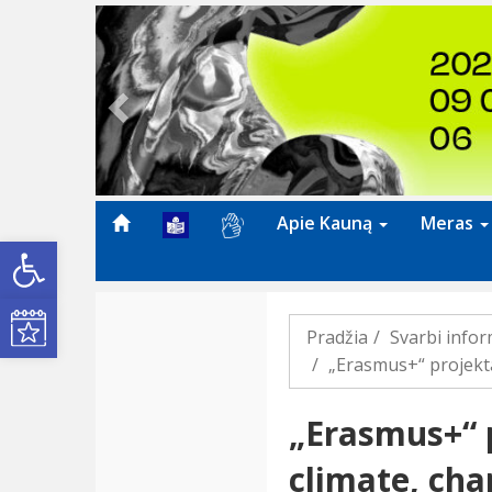
Previous
Apie Kauną
Meras
Open toolbar
Kultūros renginiai
Pradžia
Svarbi infor
„Erasmus+“ projekta
„Erasmus+“ p
climate, cha