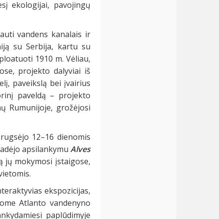
į ekologijai, pavojingų
iauti vandens kanalais ir
ją su Serbija, kartu su
ploatuoti 1910 m. Vėliau,
se, projekto dalyviai iš
lį, paveikslą bei įvairius
rinį paveldą – projekto
omų Rumunijoje, grožėjosi
. rugsėjo 12–16 dienomis
pradėjo apsilankymu
Alves
ą jų mokymosi įstaigose,
vietomis.
teraktyvias ekspozicijas,
vykome Atlanto vandenyno
Lankydamiesi paplūdimyje