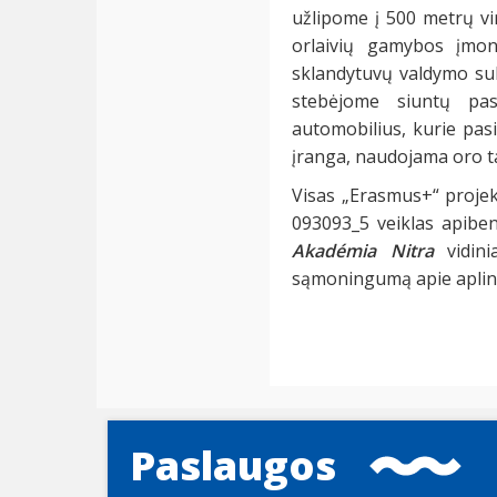
užlipome į 500 metrų vi
orlaivių gamybos įmo
sklandytuvų valdymo sub
stebėjome siuntų pas
automobilius, kurie pasi
įranga, naudojama oro t
Visas „Erasmus+“ projek
093093_5 veiklas apiben
Akadémia Nitra
vidini
sąmoningumą apie aplink
Paslaugos