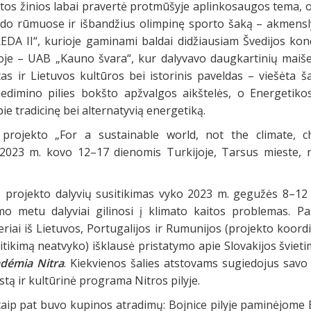
otos žinios labai pravertė protmūšyje aplinkosaugos tema, 
do rūmuose ir išbandžius olimpinę sporto šaką – akmenslyd
EDA II“, kurioje gaminami baldai didžiausiam Švedijos konc
oje – UAB „Kauno švara“, kur dalyvavo daugkartinių maiš
s ir Lietuvos kultūros bei istorinis paveldas – viešėta ša
edimino pilies bokšto apžvalgos aikštelės, o Energetikos
ie tradicinę bei alternatyvią energetiką.
 projekto „For a sustainable world, not the climate, c
2023 m. kovo 12–17 dienomis Turkijoje, Tarsus mieste, ne
s projekto dalyvių susitikimas vyko 2023 m. gegužės 8–12
kimo metu dalyviai gilinosi į klimato kaitos problemas. P
riai iš Lietuvos, Portugalijos ir Rumunijos (projekto koordin
sitikimą neatvyko) išklausė pristatymo apie Slovakijos šviet
démia Nitra
. Kiekvienos šalies atstovams sugiedojus savo
stą ir kultūrinė programa Nitros pilyje.
 taip pat buvo kupinos atradimų: Bojnice pilyje paminėjome