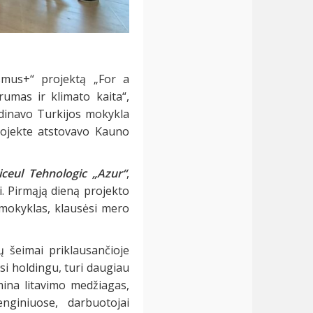
smus+“ projektą „For a
rumas ir klimato kaita“,
ordinavo Turkijos mokykla
projekte atstovavo Kauno
iceul Tehnologic „Azur“
,
. Pirmąją dieną projekto
 mokyklas, klausėsi mero
ių šeimai priklausančioje
si holdingu, turi daugiau
mina litavimo medžiagas,
nginiuose, darbuotojai