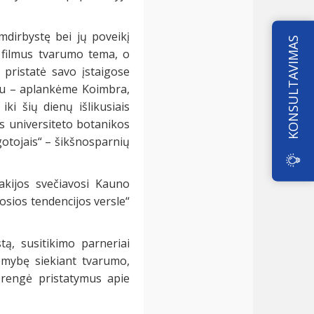
mdirbystę bei jų poveikį
KONSULTAVIMAS
 filmus tvarumo tema, o
 pristatė savo įstaigose
ldu – aplankėme Koimbra,
iki šių dienų išlikusiais
s universiteto botanikos
gotojais“ – šikšnosparnių
vakijos svečiavosi Kauno
iosios tendencijos versle“
ą, susitikimo parneriai
komybę siekiant tvarumo,
 rengė pristatymus apie