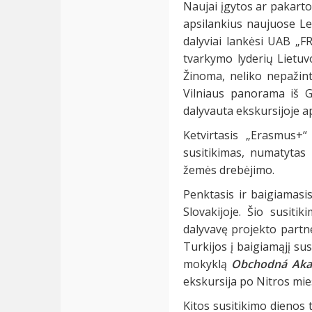
Naujai įgytos ar pakart
apsilankius naujuose Le
dalyviai lankėsi UAB „FR
tvarkymo lyderių Lietuv
Žinoma, neliko nepažinta
Vilniaus panorama iš G
dalyvauta ekskursijoje ap
Ketvirtasis „Erasmus+“
susitikimas, numatytas 
žemės drebėjimo.
Penktasis ir baigiamasi
Slovakijoje. Šio susiti
dalyvavę projekto partne
Turkijos į baigiamąjį su
mokyklą
Obchodná Aka
ekskursija po Nitros mie
Kitos susitikimo dienos