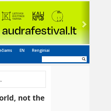
Next
ečiams
EN
Renginiai
Paieškos
forma
f“
rld, not the