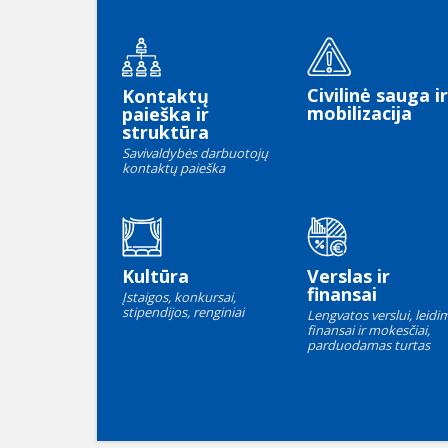
Civilinė sauga ir
Kontaktų
mobilizacija
paieška ir
struktūra
Savivaldybės darbuotojų
kontaktų paieška
Kultūra
Verslas ir
finansai
Įstaigos, konkursai,
stipendijos, renginiai
Lengvatos verslui, leidim
finansai ir mokesčiai,
parduodamas turtas