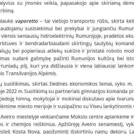
alyvius su įmonės veikla, papasakojo apie skiriamą dėmes
irbimą.
sulaukė
vaporetto
– tai viešojo transporto rūšis, skirta kel
audojamu susisiekimui bei prekybai ir jungiančiu Rumuni
 vienos seniausių hidroelektrinių Rumunijoje, pradėtos eks
irbtuves ir bendradarbiaudami skirtingų tautybių komando
aliųjų bei popieriaus atliekų sukūrė ir pristatė roboto mode
kimas sudarė galimybę pažinti Rumunijos kultūrą bei isto
 Huniadų pilį, kuri yra didžiausia ir viena labiausiai lank
s Transilvanijos Alpėmis.
ių susitikimas, skirtas žiedinės ekonomikos temai, vyko m
joje 2022 m. Susitikimą su partneriais gimnazijos komanda 
iedoję himną, mokytojai ir mokiniai diskutavo apie tvarum
riėmime miesto merijoje ir susipažino su Viseu lankytinomis 
 Aveiro miestelyje veikiančiame Mokslo centre aplankėme in
kos ir chemijos reiškinius. Apžiūrėję Aveiro senamiestį, 
estelį Kosta Nova, pasižymintį išskirtiniu namų dekoru. 