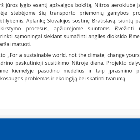
rš jūros lygio esantį apžvalgos bokštą, Nitros aeroklube įs
nėje stebėjome šių transporto priemonių gamybos pro
tilybėmis. Aplankę Slovakijos sostinę Bratislavą, siuntų 
kirstymo procesus, apžiūrėjome siuntoms išvežioti n
rinkti sąmoningai siekiant sumažinti anglies dioksido išmet
aršai matuoti.
to „For a sustainable world, not the climate, change your
drino paskutinioji susitikimo Nitroje diena. Projekto dal
ame kiemelyje pasodino medelius ir taip įprasmino pro
osaugos problemas ir ekologiją bei skatinti tvarumą.