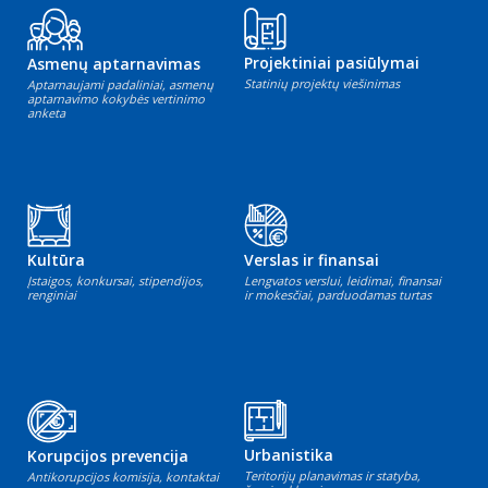
Projektiniai pasiūlymai
Asmenų aptarnavimas
Statinių projektų viešinimas
Aptarnaujami padaliniai, asmenų
aptarnavimo kokybės vertinimo
anketa
Kultūra
Verslas ir finansai
Įstaigos, konkursai, stipendijos,
Lengvatos verslui, leidimai, finansai
renginiai
ir mokesčiai, parduodamas turtas
Urbanistika
Korupcijos prevencija
Teritorijų planavimas ir statyba,
Antikorupcijos komisija, kontaktai