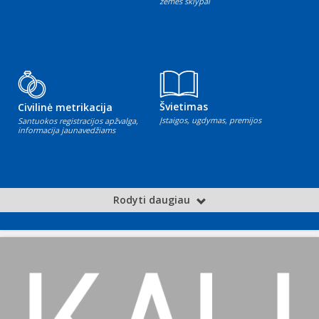
žemės sklypai
Švietimas
Civilinė metrikacija
Įstaigos, ugdymas, premijos
Santuokos registracijos apžvalga,
informacija jaunavedžiams
Rodyti daugiau