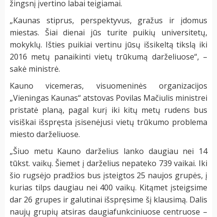
žingsnį įvertino labai teigiamai.
„Kaunas stiprus, perspektyvus, gražus ir įdomus
miestas. Šiai dienai jūs turite puikių universitetų,
mokyklų. Išties puikiai vertinu jūsų išsikeltą tikslą iki
2016 metų panaikinti vietų trūkumą darželiuose“, –
sakė ministrė.
Kauno vicemeras, visuomeninės organizacijos
„Vieningas Kaunas“ atstovas Povilas Mačiulis ministrei
pristatė planą, pagal kurį iki kitų metų rudens bus
visiškai išspręsta įsisenėjusi vietų trūkumo problema
miesto darželiuose.
„Šiuo metu Kauno darželius lanko daugiau nei 14
tūkst. vaikų. Šiemet į darželius nepateko 739 vaikai. Iki
šio rugsėjo pradžios bus įsteigtos 25 naujos grupės, į
kurias tilps daugiau nei 400 vaikų. Kitąmet įsteigsime
dar 26 grupes ir galutinai išspręsime šį klausimą. Dalis
naujų grupių atsiras daugiafunkciniuose centruose –