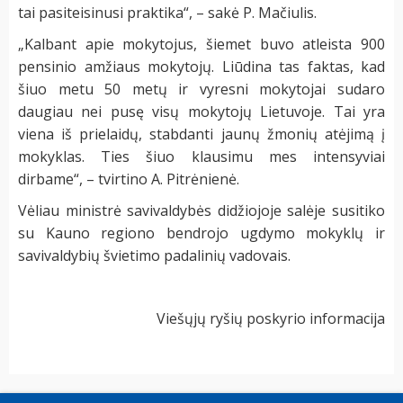
tai pasiteisinusi praktika“, – sakė P. Mačiulis.
„Kalbant apie mokytojus, šiemet buvo atleista 900
pensinio amžiaus mokytojų. Liūdina tas faktas, kad
šiuo metu 50 metų ir vyresni mokytojai sudaro
daugiau nei pusę visų mokytojų Lietuvoje. Tai yra
viena iš prielaidų, stabdanti jaunų žmonių atėjimą į
mokyklas. Ties šiuo klausimu mes intensyviai
dirbame“, – tvirtino A. Pitrėnienė.
Vėliau ministrė savivaldybės didžiojoje salėje susitiko
su Kauno regiono bendrojo ugdymo mokyklų ir
savivaldybių švietimo padalinių vadovais.
Viešųjų ryšių poskyrio informacija