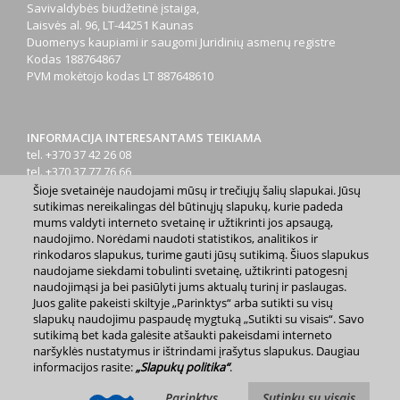
Savivaldybės biudžetinė įstaiga,
Laisvės al. 96, LT-44251 Kaunas
Duomenys kaupiami ir saugomi Juridinių asmenų registre
Kodas
188764867
PVM mokėtojo kodas
LT 887648610
INFORMACIJA INTERESANTAMS TEIKIAMA
tel. +370 37 42 26 08
tel. +370 37 77 76 66
tel. +370 660 07000
Šioje svetainėje naudojami mūsų ir trečiųjų šalių slapukai. Jūsų
el. p.
info@kaunas.lt
sutikimas nereikalingas dėl būtinųjų slapukų, kurie padeda
mums valdyti interneto svetainę ir užtikrinti jos apsaugą,
naudojimo. Norėdami naudoti statistikos, analitikos ir
rinkodaros slapukus, turime gauti jūsų sutikimą. Šiuos slapukus
naudojame siekdami tobulinti svetainę, užtikrinti patogesnį
naudojimąsi ja bei pasiūlyti jums aktualų turinį ir paslaugas.
Juos galite pakeisti skiltyje „Parinktys“ arba sutikti su visų
2023 m. Kauno miesto savivaldybė. Kopijuoti ir platinti
slapukų naudojimu paspaudę mygtuką „Sutikti su visais“. Savo
www.kaunas.lt skelbiamą informaciją be autorių sutikimo draudžiama.
sutikimą bet kada galėsite atšaukti pakeisdami interneto
|
Svetainės žemėlapis »
naršyklės nustatymus ir ištrindami įrašytus slapukus. Daugiau
informacijos rasite:
„Slapukų politika“
.
Parinktys
Sutinku su visais