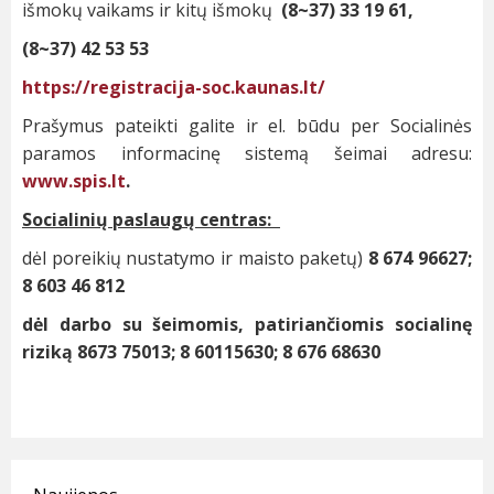
išmokų vaikams ir kitų išmokų
(8~37) 33 19 61,
(8~37) 42 53 53
https://registracija-soc.kaunas.lt/
Prašymus pateikti galite ir el. būdu per Socialinės
paramos informacinę sistemą šeimai adresu:
www.spis.lt
.
Socialinių paslaugų centras:
dėl poreikių nustatymo ir maisto paketų)
8 674 96627;
8 603 46 812
dėl darbo su šeimomis, patiriančiomis socialinę
riziką
8673 75013;
8 60115630; 8 676 68630