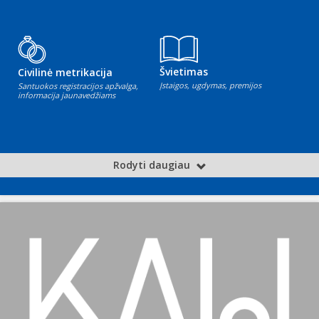
Švietimas
Civilinė metrikacija
Įstaigos, ugdymas, premijos
Santuokos registracijos apžvalga,
informacija jaunavedžiams
Rodyti daugiau