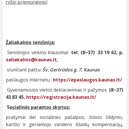
ryšio priemonėmis)
Žaliakalnio seniūnija:
Seniūnijos veiklos klausimai
tel. (8~37) 33 19 62,
p.
zaliakalnis@kaunas.lt
,
siunčiant paštu:
Šv. Gertrūdos g. 7, Kaunas
paslaugos internetu :
https://epaslaugos.kaunas.lt/
Gyvenamosios vietos deklaravimas ir pažymos
(8~37)
43 83 45,
https://registracija.kaunas.lt/
S
ocialinės paramos skyrius:
prašymai dėl socialinės pašalpos, būsto šildymo,
karšto ir geriamojo vandens išlaidų kompensacijų,