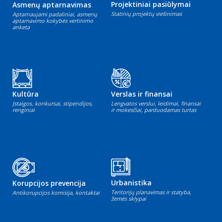
Projektiniai pasiūlymai
Asmenų aptarnavimas
Statinių projektų viešinimas
Aptarnaujami padaliniai, asmenų
aptarnavimo kokybės vertinimo
anketa
Kultūra
Verslas ir finansai
Įstaigos, konkursai, stipendijos,
Lengvatos verslui, leidimai, finansai
renginiai
ir mokesčiai, parduodamas turtas
Urbanistika
Korupcijos prevencija
Teritorijų planavimas ir statyba,
Antikorupcijos komisija, kontaktai
žemės sklypai