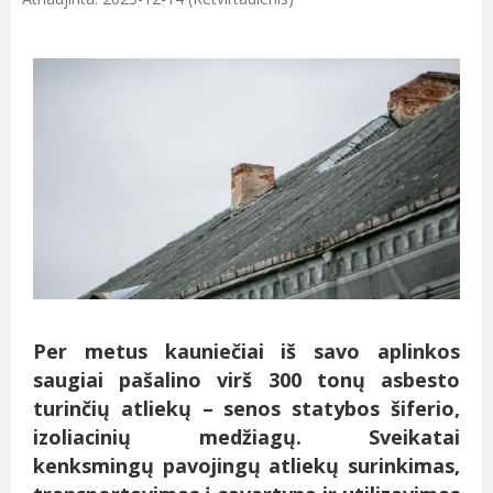
Per metus kauniečiai iš savo aplinkos
saugiai pašalino virš 300 tonų asbesto
turinčių atliekų – senos statybos šiferio,
izoliacinių medžiagų.
Sveikatai
kenksmingų pavojingų atliekų
surinkimas,