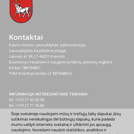
Kontaktai
Kauno miesto savivaldybės administracija,
Savivaldybės biudžetinė įstaiga,
Laisvės al. 96, LT-44251 Kaunas
Duomenys kaupiami ir saugomi Juridinių asmenų registre
Kodas
188764867
PVM mokėtojo kodas
LT 887648610
INFORMACIJA INTERESANTAMS TEIKIAMA
tel. +370 37 42 26 08
tel. +370 37 77 76 66
tel. +370 660 07000
Šioje svetainėje naudojami mūsų ir trečiųjų šalių slapukai. Jūsų
el. p.
info@kaunas.lt
sutikimas nereikalingas dėl būtinųjų slapukų, kurie padeda
mums valdyti interneto svetainę ir užtikrinti jos apsaugą,
naudojimo. Norėdami naudoti statistikos, analitikos ir