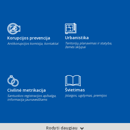
Urbanistika
Korupcijos prevencija
Teritorijų planavimas ir statyba,
Antikorupcijos komisija, kontaktai
žemės sklypai
Švietimas
Civilinė metrikacija
Įstaigos, ugdymas, premijos
Santuokos registracijos apžvalga,
informacija jaunavedžiams
Rodyti daugiau