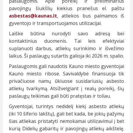
paslaugomis. Apie poreikį ir preliminarius
pavojingų šiukšlių kiekius pranešus el. paštu
asbestas@kaunas.lt
, atliekos bus paimamos iš
gyventojo ir transportuojamos utilizacijai.
Laiške būtina nurodyti savo adresą bei
kontaktinius duomenis. Tai leis efektyviai
suplanuoti darbus, atliekų surinkimo ir išvežimo
laikus. Ši paslaugų sutartis galioja iki 2026 m. spalio.
Paslaugomis gali naudotis Kauno miesto gyventojai
Kauno miesto ribose. Savivaldybė finansuoja tik
privačiuose namų ūkiuose susidariusių asbesto
atliekų tvarkymą. Atsižvelgiant į realų poreikį, šių
paslaugų teikimas gali būti pratęstas ir toliau.
Gyventojai, turintys nedidelį kiekį asbesto atliekų
(iki 10 šiferio lakštų), gali bet kada, be jokių pažymų
šias atliekas pristatyti nemokamai utilizavimui į bet
kurią Didelių gabaritų ir pavojingų atliekų aikštelę.