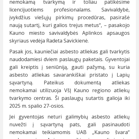
nemokamą tvarkymą ir toliau patikėsime
licencijuotiems profesionalams. Savivaldybė,
įvykdžius viešųjų pirkimų procedūras, pasirašė
naują sutartį, kuri galios trejus metus“, – pasakojo
Kauno miesto savivaldybės Aplinkos apsaugos
skyriaus vedėja Radeta Savickienė.
Pasak jos, kauniečiai asbesto atliekas gali tvarkytis
naudodamiesi dviem paslaugų paketais. Gyventojai
gali kreiptis į seniūniją, gauti pažymą, su kuria
asbesto atliekas savarankiškai pristato į Lapių
sąvartyną. Pateikus dokumentą atliekas
nemokamai utilizuoja VšĮ Kauno regiono atliekų
tvarkymo centras. Ši paslaugų sutartis galioja iki
2025 m. spalio 27-osios.
Jei gyventojas neturi galimybių asbesto atliekų
nuvežti į sąvartyną pats, gali pasinaudoti
nemokamai teikiamomis UAB „Kauno švara“