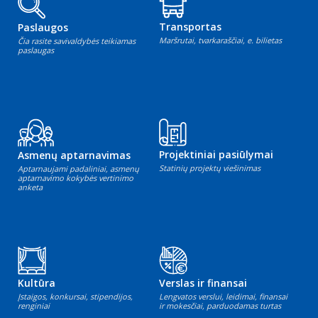
Transportas
Paslaugos
Maršrutai, tvarkaraščiai, e. bilietas
Čia rasite savivaldybės teikiamas
paslaugas
Projektiniai pasiūlymai
Asmenų aptarnavimas
Statinių projektų viešinimas
Aptarnaujami padaliniai, asmenų
aptarnavimo kokybės vertinimo
anketa
Kultūra
Verslas ir finansai
Įstaigos, konkursai, stipendijos,
Lengvatos verslui, leidimai, finansai
renginiai
ir mokesčiai, parduodamas turtas