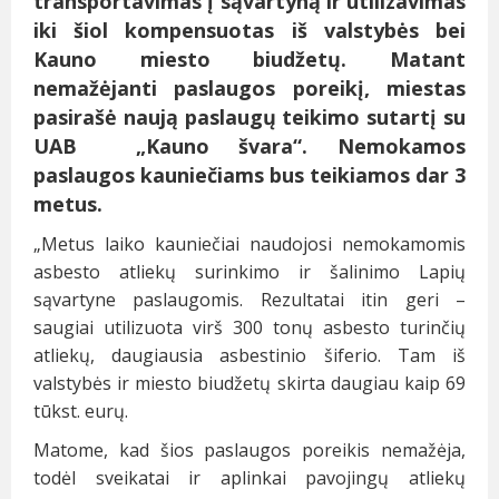
transportavimas į sąvartyną ir
utilizavimas
iki šiol kompensuotas iš valstybės bei
Kauno miesto biudžetų. Matant
nemažėjanti paslaugos poreikį, miestas
pasirašė naują paslaugų teikimo sutartį su
UAB
„Kauno švara“. Nemokamos
paslaugos kauniečiams bus teikiamos dar 3
metus.
„Metus laiko kauniečiai naudojosi nemokamomis
asbesto atliekų surinkimo ir šalinimo Lapių
sąvartyne paslaugomis. Rezultatai itin geri –
saugiai utilizuota virš 300 tonų asbesto turinčių
atliekų, daugiausia asbestinio šiferio. Tam iš
valstybės ir miesto biudžetų skirta daugiau kaip 69
tūkst. eurų.
Matome, kad šios paslaugos poreikis nemažėja,
todėl sveikatai ir aplinkai pavojingų atliekų