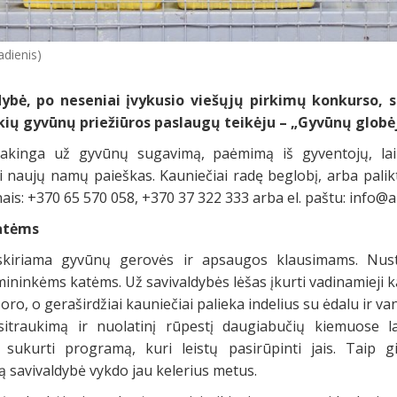
adienis)
ybė, po neseniai įvykusio viešųjų pirkimų konkurso, s
kių gyvūnų priežiūros paslaugų teikėju – „Gyvūnų globėj
sakinga už gyvūnų sugavimą, paėmimą iš gyventojų, laik
i naujų namų paieškas. Kauniečiai radę beglobį, arba palik
nais: +370 65 570 058, +370 37 322 333 arba el. paštu:
info@an
atėms
iriama gyvūnų gerovės ir apsaugos klausimams. Nust
mininkėms katėms. Už savivaldybės lėšas įkurti vadinamieji
ro, o geraširdžiai kauniečiai palieka indelius su ėdalu ir va
sitraukimą ir nuolatinį rūpestį daugiabučių kiemuose 
sukurti programą, kuri leistų pasirūpinti jais. Taip g
ią savivaldybė vykdo jau kelerius metus.