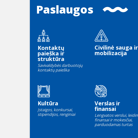
Paslaugos
Civilinė sauga ir
Kontaktų
mobilizacija
paieška ir
struktūra
Savivaldybės darbuotojų
kontaktų paieška
Kultūra
Verslas ir
finansai
Įstaigos, konkursai,
stipendijos, renginiai
Lengvatos verslui, leidim
finansai ir mokesčiai,
parduodamas turtas