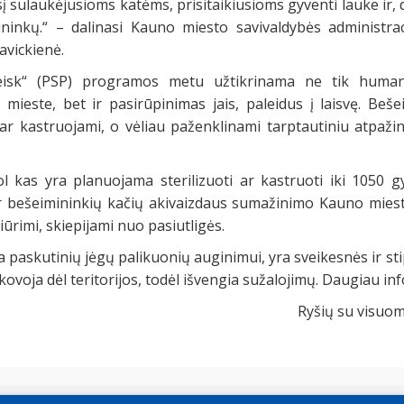
 sulaukėjusioms katėms, prisitaikiusioms gyventi lauke ir, 
ininkų.“ – dalinasi Kauno miesto savivaldybės administra
avickienė.
aleisk“ (PSP) programos metu užtikrinama ne tik hum
mieste, bet ir pasirūpinimas jais, paleidus į laisvę. Beše
 ar kastruojami, o vėliau paženklinami tarptautiniu atpaž
ol kas yra planuojama sterilizuoti ar kastruoti iki 1050 
 ir bešeimininkių kačių akivaizdaus sumažinimo Kauno mi
ūrimi, skiepijami nuo pasiutligės.
 paskutinių jėgų palikuonių auginimui, yra sveikesnės ir st
kovoja dėl teritorijos, todėl išvengia sužalojimų. Daugiau info
Ryšių su visuom