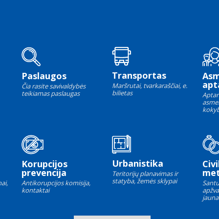
Transportas
Paslaugos
As
apt
Maršrutai, tvarkaraščiai, e.
Čia rasite savivaldybės
bilietas
teikiamas paslaugas
Aptar
asme
kokyb
Urbanistika
Korupcijos
Civi
prevencija
met
Teritorijų planavimas ir
statyba, žemės sklypai
ai,
Antikorupcijos komisija,
Santu
kontaktai
apžva
jauna