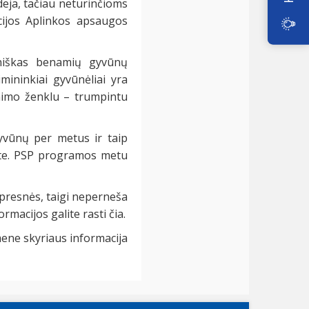
deja, tačiau neturinčioms
cijos Aplinkos apsaugos
aniškas benamių gyvūnų
imininkiai gyvūnėliai yra
inimo ženklu – trumpintu
gyvūnų per metus ir taip
este. PSP programos metu
ipresnės, taigi neperneša
rmacijos galite rasti čia.
ene skyriaus informacija