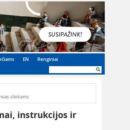
Next
ečiams
EN
Renginiai
Paieškos
forma
ansas sliekams
ai, instrukcijos ir