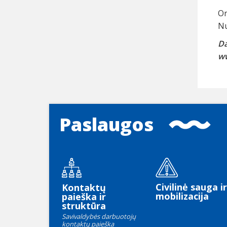
Or
Nu
Da
ww
Paslaugos
Civilinė sauga ir
Kontaktų
mobilizacija
paieška ir
struktūra
Savivaldybės darbuotojų
kontaktų paieška