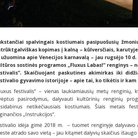
kstančiai spalvingais kostiumais pasipuošusių žmoni
trūktgalviškas kopimas į kalną – kūlversčiais, karutyje
 užuomina apie Venecijos karnavalą – jau rugsėjo 10 d.
ltūros sostinės programos „Fluxus Labas!“ renginys – 
stivalis“. Skaičiuojant paskutines akimirkas iki didž
stivalio gyvavimo istorijoje – apie tai, ko tikėtis ir kam 
luxus festivalis“ – vienas laukiamiausių metų renginių, kv
vėptus pasirodymus, dalyvauti kultūrinių renginių pro
sidabinus netikėčiausiais kostiumais. Šiais metais fes
ginančios „Instrukcijos“.
stivalio idėja gimė 2018 m. – tuomet renginyje dalyvavo
este atrado savo vietą – jau kitąmet dalyvių skaičius išaugo 