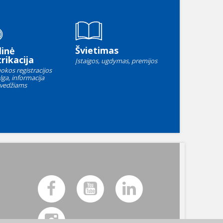
Švietimas
linė
rikacija
Įstaigos, ugdymas, premijos
okos registracijos
lga, informacija
vedžiams