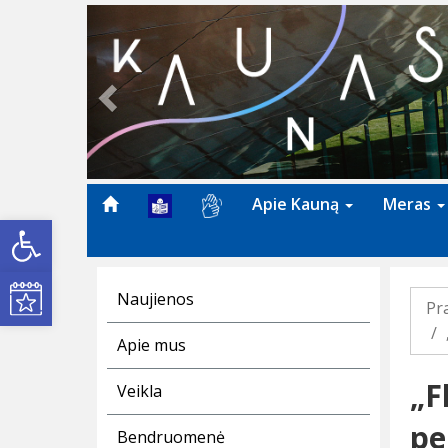
Previous
Apie Kauną
Meras
Open toolbar
Kultūros renginiai
Naujienos
Pr
Apie mus
„F
Veikla
pe
Bendruomenė