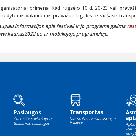
ganizatoriai primena, kad rugsėjo 10 d. 20-23 val. prava
rodytomis valandomis pravažiuoti galės tik viešasis transpo
ugiau informacijos apie festivalį ir jo programą galima
rast
w.kaunas2022.eu ar mobiliojoje programėlėje.
Transportas
Paslaugos
As
apt
Maršrutai, tvarkaraščiai, e.
Čia rasite savivaldybės
bilietas
teikiamas paslaugas
Aptar
asme
kokyb