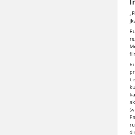
I
„F
įk
Ru
re
Me
fi
Ru
pr
be
ku
ka
ak
šv
Pa
ru
di