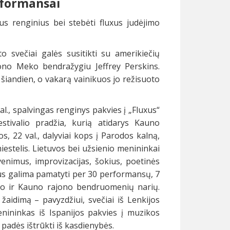
rformansai
čius renginius bei stebėti fluxus judėjimo
o svečiai galės susitikti su amerikiečių
Jono Meko bendražygiu Jeffrey Perskins.
 šiandien, o vakarą vainikuos jo režisuoto
al., spalvingas renginys pakvies į „Fluxus“
tivalio pradžia, kurią atidarys Kauno
 22 val., dalyviai kops į Parodos kalną,
stelis. Lietuvos bei užsienio menininkai
enimus, improvizacijas, šokius, poetinės
bus galima pamatyti per 30 performansų, 7
sto ir Kauno rajono bendruomenių narių.
 žaidimą – pavyzdžiui, svečiai iš Lenkijos
nininkas iš Ispanijos pakvies į muzikos
 padės ištrūkti iš kasdienybės.