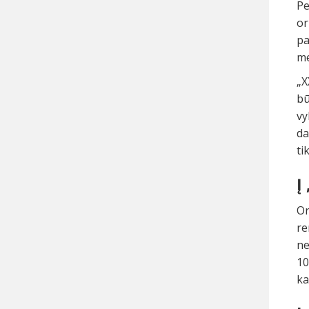
Pe
or
pa
me
„X
bū
vy
da
ti
Į
Or
re
ne
10
ka