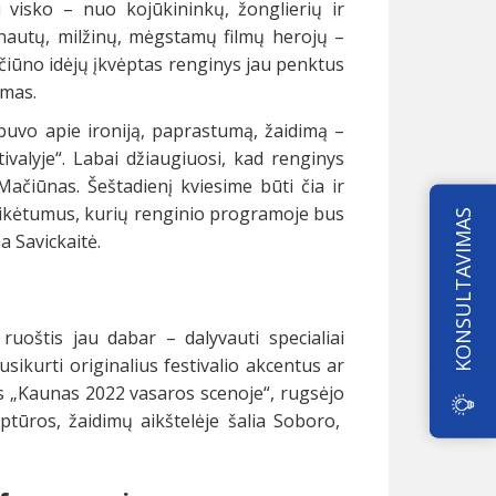
 visko – nuo kojūkininkų, žonglierių ir
nautų, milžinų, mėgstamų filmų herojų –
iūno idėjų įkvėptas renginys jau penktus
imas.
buvo apie ironiją, paprastumą, žaidimą –
valyje“. Labai džiaugiuosi, kad renginys
ačiūnas. Šeštadienį kviesime būti čia ir
netikėtumus, kurių renginio programoje bus
KONSULTAVIMAS
a Savickaitė.
 ruoštis jau dabar – dalyvauti specialiai
sikurti originalius festivalio akcentus ar
ks „Kaunas 2022 vasaros scenoje“, rugsėjo
ptūros, žaidimų aikštelėje šalia Soboro,