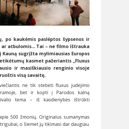
ų, po kaukėmis paslėptos šypsenos ir
 ar atbulomis… Tai – ne filmo ištrauka
 į Kauną sugrįžta mylimiausias Europos
netikėtumų kasmet pažeriantis „Fluxus
iausio ir masiškiausio renginio visoje
ruoštis visą savaitę.
iečiantis ne tik stebėti fluxus judėjimo
gramoje, bet ir kopti į Parodos kalną
tivalio tema – iš kasdienybės ištrūkti
 apie 500 žmonių. Originalus sumanymas
trigubai, o šiemet jų tikimasi dar daugiau.