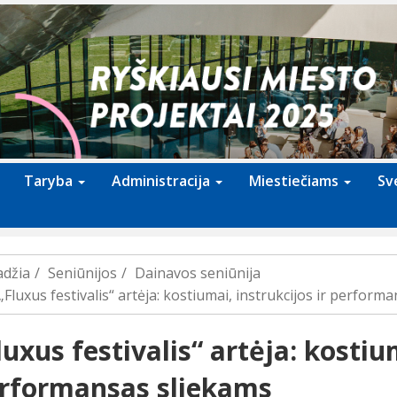
Taryba
Administracija
Miestiečiams
Sv
adžia
Seniūnijos
Dainavos seniūnija
„Fluxus festivalis“ artėja: kostiumai, instrukcijos ir perform
luxus festivalis“ artėja: kostium
rformansas sliekams