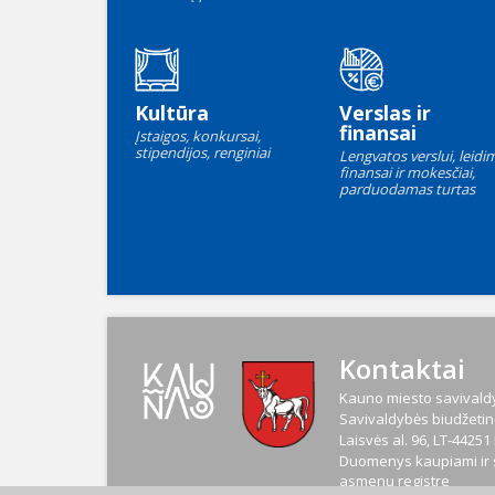
Kultūra
Verslas ir
finansai
Įstaigos, konkursai,
stipendijos, renginiai
Lengvatos verslui, leidim
finansai ir mokesčiai,
parduodamas turtas
Kontaktai
Kauno miesto savivaldy
Savivaldybės biudžetinė
Laisvės al. 96, LT-4425
Duomenys kaupiami ir s
asmenų registre