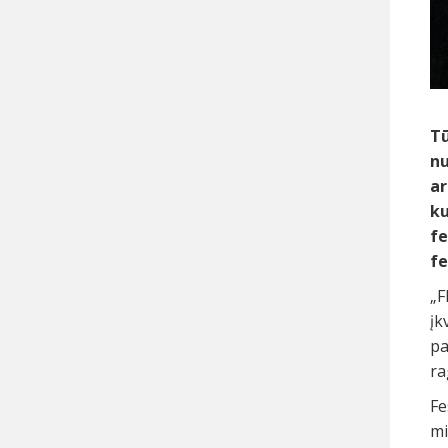
Tū
nu
ar
ku
fe
fe
„F
įk
pa
ra
Fe
mi