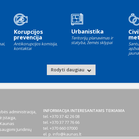
Urbanistika
Korupcijos
Civi
prevencija
met
Teritorijų planavimas ir
statyba, žemės sklypai
ai,
Antikorupcijos komisija,
Santu
kontaktai
apžva
jauna
Rodyti daugiau
INFORMACIJA INTERESANTAMS TEIKIAMA
bės administracija,
tel. +370 37 42 26 08
 įstaiga,
tel. +370 37 77 76 66
1 Kaunas
tel. +370 660 07000
augomi Juridinių
el. p.
info@kaunas.lt