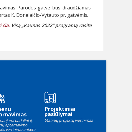
žiavimas Parodos gatve bus draudžiamas.
rtas K. Donelaičio-Vytauto pr. gatvėmis.
i čia.
Visą „Kaunas 2022“ programą rasite
Projektiniai
menų
pasiūlymai
arnavimas
Statinių projektų viešinimas
naujami padaliniai,
nų aptarnavimo
ės vertinimo anketa