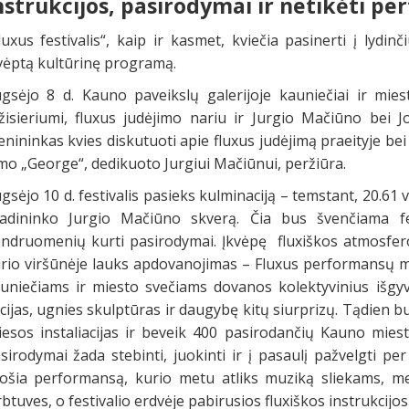
nstrukcijos, pasirodymai ir netikėti pe
luxus festivalis“, kaip ir kasmet, kviečia pasinerti į lydin
vėptą kultūrinę programą.
gsėjo 8 d. Kauno paveikslų galerijoje kauniečiai ir miest
žisieriumi, fluxus judėjimo nariu ir Jurgio Mačiūno bei 
nininkas kvies diskutuoti apie fluxus judėjimą praeityje bei
lmo „George“, dedikuoto Jurgiui Mačiūnui, peržiūra.
gsėjo 10 d. festivalis pasieks kulminaciją – temstant, 20.61 v
adininko Jurgio Mačiūno skverą. Čia bus švenčiama fes
ndruomenių kurti pasirodymai. Įkvėpę fluxiškos atmosferos,
rio viršūnėje lauks apdovanojimas – Fluxus performansų mie
uniečiams ir miesto svečiams dovanos kolektyvinius išgyv
cijas, ugnies skulptūras ir daugybę kitų siurprizų. Tądien 
iesos instaliacijas ir beveik 400 pasirodančių Kauno mie
sirodymai žada stebinti, juokinti ir į pasaulį pažvelgti per
ošia performansą, kurio metu atliks muziką sliekams, me
rbtuves, o festivalio erdvėje pabirusios fluxiškos instrukcijos