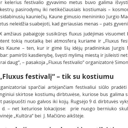
r kelerius festivalio gyvavimo metus buvo galima išvysti
kestrų pasirodymų iki netikėčiausiais kostiumais – kosmo
sidabinusių kauniečių. Kaune gimusio menininko Jurgio Mač
tus neleidžia suabejoti, kad geriausias menas – pats gyven
X amžiaus pabaigoje susikūręs fluxus judėjimas visuomet 
tent tokią nuotaiką bei atmosferą kuriame ir „Fluxus festi
ks Kaune – ten, kur ir gimė šių idėjų pradininkas Jurgis M
bar: pamiršti kasdienybę, švęsti mylimą miestą ir įsileisti 
krai daug“, – pasakoja „Fluxus festivalio“ organizatorė Simon
 „Fluxus festivalį“ – tik su kostiumu
ganizatoriai sparčiai artėjančiam festivaliui siūlo pradėti
nginiui skirtose kostiumų dirbtuvėse, kuriose bus galima su
t pasipuošti nuo galvos iki kojų. Rugsėjo 9 d. dirbtuvės vy
 d. – net keturiose lokacijose: prie nuogo berniuko skul
vinėje „Kultūra“ bei J. Mačiūno aikštėje.