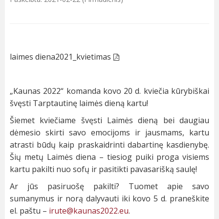
laimes diena2021_kvietimas
„Kaunas 2022“ komanda kovo 20 d. kviečia kūrybiškai
švęsti Tarptautinę laimės dieną kartu!
Šiemet kviečiame švęsti Laimės dieną bei daugiau
dėmesio skirti savo emocijoms ir jausmams, kartu
atrasti būdų kaip praskaidrinti dabartinę kasdienybę.
Šių metų Laimės diena – tiesiog puiki proga visiems
kartu pakilti nuo sofų ir pasitikti pavasarišką saulę!
Ar jūs pasiruošę pakilti? Tuomet apie savo
sumanymus ir norą dalyvauti iki kovo 5 d. praneškite
el. paštu –
irute@kaunas2022.eu
.