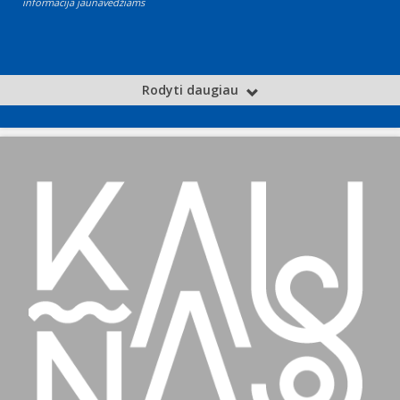
informacija jaunavedžiams
Rodyti daugiau