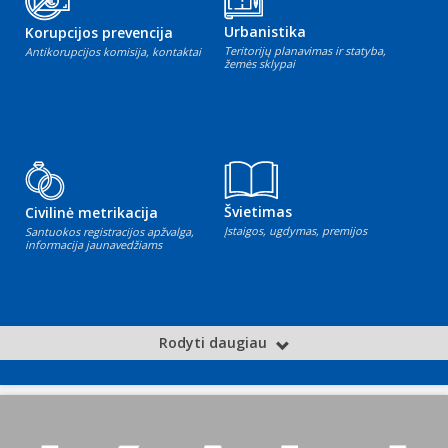
Urbanistika
Korupcijos prevencija
Teritorijų planavimas ir statyba,
Antikorupcijos komisija, kontaktai
žemės sklypai
Švietimas
Civilinė metrikacija
Įstaigos, ugdymas, premijos
Santuokos registracijos apžvalga,
informacija jaunavedžiams
Rodyti daugiau