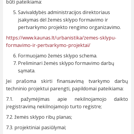
būti pateikiama:
Savivaldybės administracijos direktoriaus
įsakymas dėl žemės sklypo formavimo ir
pertvarkymo projekto rengimo organizavimo.
https://www.kaunas.lt/urbanistika/zemes-sklypu-
formavimo-ir-pertvarkymo-projektai/
Formuojamo žemės sklypo schema.
Preliminari žemės sklypo formavimo darbų
sąmata.
Jei prašoma skirti finansavimą tvarkymo darbų
techninio projektui parengti, papildomai pateikiama:
7.1. pažymėjimas apie nekilnojamojo daikto
įregistravimą nekilnojamojo turto registre;
7.2. žemės sklypo ribų planas;
7.3. projektiniai pasiūlymai;