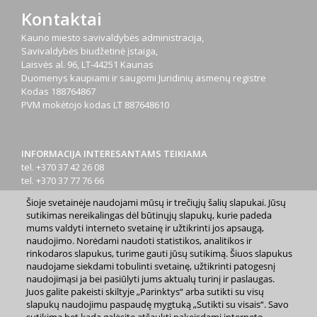
Kontaktai
Kauno miesto savivaldybės administracija,
Savivaldybės biudžetinė įstaiga,
Laisvės al. 96, LT-44251 Kaunas
Duomenys kaupiami ir saugomi Juridinių asmenų registre
Kodas
188764867
PVM mokėtojo kodas
LT 887648610
INFORMACIJA INTERESANTAMS TEIKIAMA
tel. +370 37 42 26 08
tel. +370 37 77 76 66
tel. +370 660 07000
Šioje svetainėje naudojami mūsų ir trečiųjų šalių slapukai. Jūsų
el. p.
info@kaunas.lt
sutikimas nereikalingas dėl būtinųjų slapukų, kurie padeda
mums valdyti interneto svetainę ir užtikrinti jos apsaugą,
naudojimo. Norėdami naudoti statistikos, analitikos ir
rinkodaros slapukus, turime gauti jūsų sutikimą. Šiuos slapukus
naudojame siekdami tobulinti svetainę, užtikrinti patogesnį
naudojimąsi ja bei pasiūlyti jums aktualų turinį ir paslaugas.
Juos galite pakeisti skiltyje „Parinktys“ arba sutikti su visų
2023 m. Kauno miesto savivaldybė. Kopijuoti ir platinti
slapukų naudojimu paspaudę mygtuką „Sutikti su visais“. Savo
www.kaunas.lt skelbiamą informaciją be autorių sutikimo draudžiama.