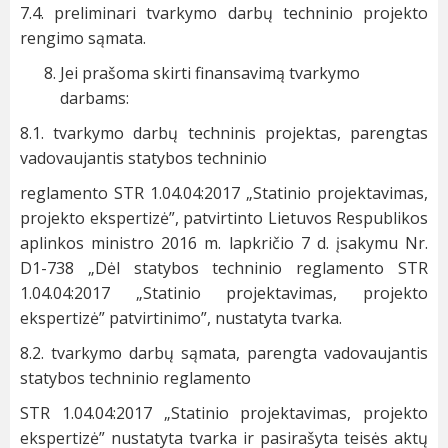
7.4. preliminari tvarkymo darbų techninio projekto
rengimo sąmata.
Jei prašoma skirti finansavimą tvarkymo
darbams:
8.1. tvarkymo darbų techninis projektas, parengtas
vadovaujantis statybos techninio
reglamento STR 1.04.04:2017 „Statinio projektavimas,
projekto ekspertizė”, patvirtinto Lietuvos Respublikos
aplinkos ministro 2016 m. lapkričio 7 d. įsakymu Nr.
D1-738 „Dėl statybos techninio reglamento STR
1.04.04:2017 „Statinio projektavimas, projekto
ekspertizė” patvirtinimo”, nustatyta tvarka.
8.2. tvarkymo darbų sąmata, parengta vadovaujantis
statybos techninio reglamento
STR 1.04.04:2017 „Statinio projektavimas, projekto
ekspertizė” nustatyta tvarka ir pasirašyta teisės aktų