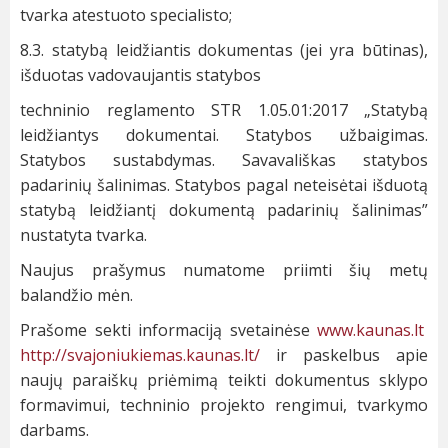
tvarka atestuoto specialisto;
8.3. statybą leidžiantis dokumentas (jei yra būtinas),
išduotas vadovaujantis statybos
techninio reglamento STR 1.05.01:2017 „Statybą
leidžiantys dokumentai. Statybos užbaigimas.
Statybos sustabdymas. Savavališkas statybos
padarinių šalinimas. Statybos pagal neteisėtai išduotą
statybą leidžiantį dokumentą padarinių šalinimas”
nustatyta tvarka.
Naujus prašymus numatome priimti šių metų
balandžio mėn.
Prašome sekti informaciją svetainėse
www.kaunas.lt
http://svajoniukiemas.kaunas.lt/
ir paskelbus apie
naujų paraiškų priėmimą teikti dokumentus sklypo
formavimui, techninio projekto rengimui, tvarkymo
darbams.