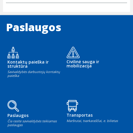
Paslaugos
Civilinė sauga ir
Kontaktų paieška ir
mobilizacija
struktūra
Savivaldybės darbuotojų kontaktų
paieška
Transportas
Paslaugos
Maršrutai, tvarkaraščiai, e. bilietas
Čia rasite savivaldybės teikiamas
paslaugas