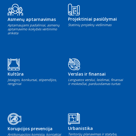
Projektiniai pasiūlymai
Asmenų aptarnavimas
Statinių projektų viešinimas
Aptarnaujami padaliniai, asmenų
aptarnavimo kokybės vertinimo
anketa
Kultūra
Verslas ir finansai
Įstaigos, konkursai, stipendijos,
Lengvatos verslui, leidimai, finansai
renginiai
ir mokesčiai, parduodamas turtas
Urbanistika
Korupcijos prevencija
Teritorijų planavimas ir statyba,
Antikorupcijos komisija, kontaktai