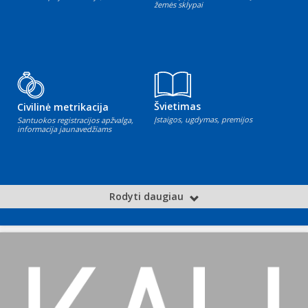
žemės sklypai
Švietimas
Civilinė metrikacija
Įstaigos, ugdymas, premijos
Santuokos registracijos apžvalga,
informacija jaunavedžiams
Rodyti daugiau