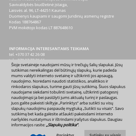
Savivaldybės biudžetinė įstaiga,
Laisvės al. 96, LT-44251 Kaunas
Duomenys kaupiami ir saugomi Juridinių asmenų registre
Kodas
188764867
PVM mokėtojo kodas
LT 887648610
INFORMACIJA INTERESANTAMS TEIKIAMA
tel. +370 37 42 26 08
tel. +370 37 77 76 66
Šioje svetainėje naudojami mūsų ir trečiųjų šalių slapukai. Jūsų
tel. +370 660 07000
sutikimas nereikalingas dėl būtinųjų slapukų, kurie padeda
el. p.
info@kaunas.lt
mums valdyti interneto svetainę ir užtikrinti jos apsaugą,
naudojimo. Norėdami naudoti statistikos, analitikos ir
rinkodaros slapukus, turime gauti jūsų sutikimą. Šiuos slapukus
naudojame siekdami tobulinti svetainę, užtikrinti patogesnį
naudojimąsi ja bei pasiūlyti jums aktualų turinį ir paslaugas.
Juos galite pakeisti skiltyje „Parinktys“ arba sutikti su visų
slapukų naudojimu paspaudę mygtuką „Sutikti su visais“. Savo
2023 m. Kauno miesto savivaldybė. Kopijuoti ir platinti
sutikimą bet kada galėsite atšaukti pakeisdami interneto
www.kaunas.lt skelbiamą informaciją be autorių sutikimo draudžiama.
naršyklės nustatymus ir ištrindami įrašytus slapukus. Daugiau
|
Svetainės žemėlapis »
informacijos rasite:
„Slapukų politika“
.
Parinktys
Sutinku su visais