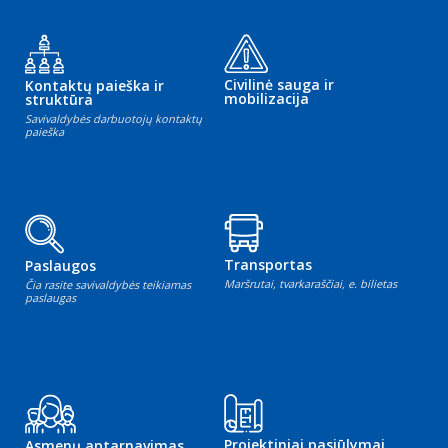
Civilinė sauga ir
Kontaktų paieška ir
mobilizacija
struktūra
Savivaldybės darbuotojų kontaktų
paieška
Transportas
Paslaugos
Maršrutai, tvarkaraščiai, e. bilietas
Čia rasite savivaldybės teikiamas
paslaugas
Projektiniai pasiūlymai
Asmenų aptarnavimas