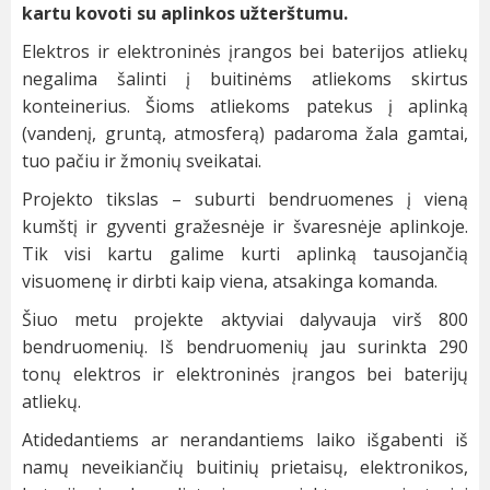
kartu kovoti su aplinkos užterštumu.
Elektros ir elektroninės įrangos bei baterijos atliekų
negalima šalinti į buitinėms atliekoms skirtus
konteinerius. Šioms atliekoms patekus į aplinką
(vandenį, gruntą, atmosferą) padaroma žala gamtai,
tuo pačiu ir žmonių sveikatai.
Projekto tikslas – suburti bendruomenes į vieną
kumštį ir gyventi gražesnėje ir švaresnėje aplinkoje.
Tik visi kartu galime kurti aplinką tausojančią
visuomenę ir dirbti kaip viena, atsakinga komanda.
Šiuo metu projekte aktyviai dalyvauja virš 800
bendruomenių. Iš bendruomenių jau surinkta 290
tonų elektros ir elektroninės įrangos bei baterijų
atliekų.
Atidedantiems ar nerandantiems laiko išgabenti iš
namų neveikiančių buitinių prietaisų, elektronikos,