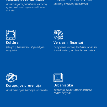
Statinių projektų viešinimas
Aptarnaujami padaliniai, asmenų
aptarnavimo kokybės vertinimo
anketa
Kultūra
Verslas ir finansai
Įstaigos, konkursai, stipendijos,
Lengvatos verslui, leidimai, finansai
renginiai
ir mokesčiai, parduodamas turtas
Urbanistika
Korupcijos prevencija
Teritorijų planavimas ir statyba,
Antikorupcijos komisija, kontaktai
žemės sklypai