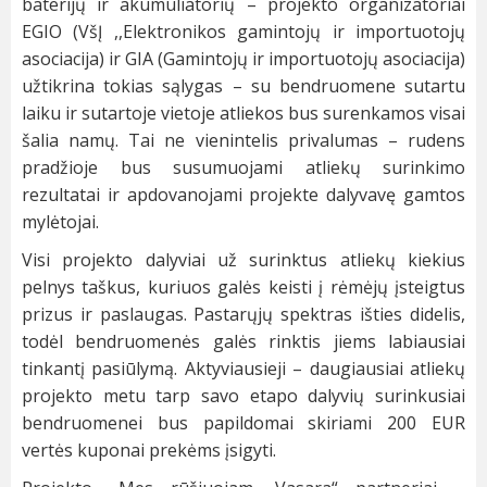
baterijų ir akumuliatorių – projekto organizatoriai
EGIO (VšĮ ,,Elektronikos gamintojų ir importuotojų
asociacija) ir GIA (Gamintojų ir importuotojų asociacija)
užtikrina tokias sąlygas – su bendruomene sutartu
laiku ir sutartoje vietoje atliekos bus surenkamos visai
šalia namų. Tai ne vienintelis privalumas – rudens
pradžioje bus susumuojami atliekų surinkimo
rezultatai ir apdovanojami projekte dalyvavę gamtos
mylėtojai.
Visi projekto dalyviai už surinktus atliekų kiekius
pelnys taškus, kuriuos galės keisti į rėmėjų įsteigtus
prizus ir paslaugas. Pastarųjų spektras išties didelis,
todėl bendruomenės galės rinktis jiems labiausiai
tinkantį pasiūlymą. Aktyviausieji – daugiausiai atliekų
projekto metu tarp savo etapo dalyvių surinkusiai
bendruomenei bus papildomai skiriami 200 EUR
vertės kuponai prekėms įsigyti.