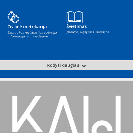
Švietimas
Civilinė metrikacija
Įstaigos, ugdymas, premijos
Santuokos registracijos apžvalga,
informacija jaunavedžiams
Rodyti daugiau