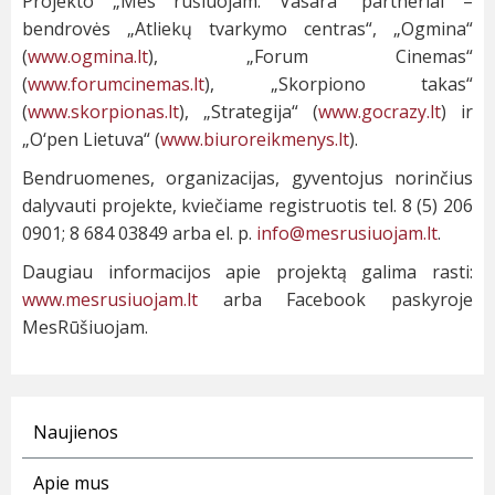
Projekto „Mes rūšiuojam. Vasara“ partneriai –
bendrovės „Atliekų tvarkymo centras“, „Ogmina“
(
www.ogmina.lt
), „Forum Cinemas“
(
www.forumcinemas.lt
), „Skorpiono takas“
(
www.skorpionas.lt
), „Strategija“ (
www.gocrazy.lt
) ir
„O‘pen Lietuva“ (
www.biuroreikmenys.lt
).
Bendruomenes, organizacijas, gyventojus norinčius
dalyvauti projekte, kviečiame registruotis tel. 8 (5) 206
0901; 8 684 03849 arba el. p.
info@mesrusiuojam.lt
.
Daugiau informacijos apie projektą galima rasti:
www.mesrusiuojam.lt
arba Facebook paskyroje
MesRūšiuojam.
Naujienos
Apie mus