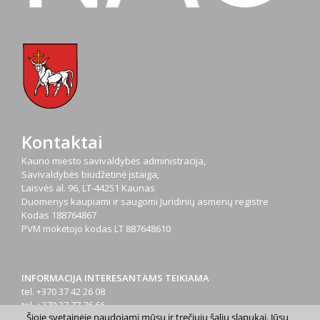
Kontaktai
Kauno miesto savivaldybės administracija,
Savivaldybės biudžetinė įstaiga,
Laisvės al. 96, LT-44251 Kaunas
Duomenys kaupiami ir saugomi Juridinių asmenų registre
Kodas
188764867
PVM mokėtojo kodas
LT 887648610
INFORMACIJA INTERESANTAMS TEIKIAMA
tel. +370 37 42 26 08
tel. +370 37 77 76 66
Šioje svetainėje naudojami mūsų ir trečiųjų šalių slapukai. Jūsų
tel. +370 660 07000