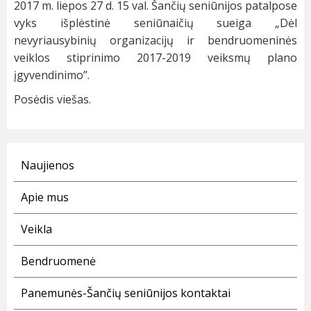
2017 m. liepos 27 d. 15 val. Šančių seniūnijos patalpose
vyks išplėstinė seniūnaičių sueiga „Dėl
nevyriausybinių organizacijų ir bendruomeninės
veiklos stiprinimo 2017-2019 veiksmų plano
įgyvendinimo”.
Posėdis viešas.
Naujienos
Apie mus
Veikla
Bendruomenė
Panemunės-Šančių seniūnijos kontaktai