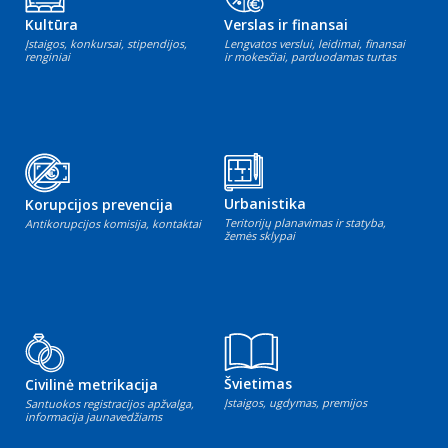
Kultūra
Verslas ir finansai
Įstaigos, konkursai, stipendijos,
Lengvatos verslui, leidimai, finansai
renginiai
ir mokesčiai, parduodamas turtas
Urbanistika
Korupcijos prevencija
Teritorijų planavimas ir statyba,
Antikorupcijos komisija, kontaktai
žemės sklypai
Švietimas
Civilinė metrikacija
Įstaigos, ugdymas, premijos
Santuokos registracijos apžvalga,
informacija jaunavedžiams