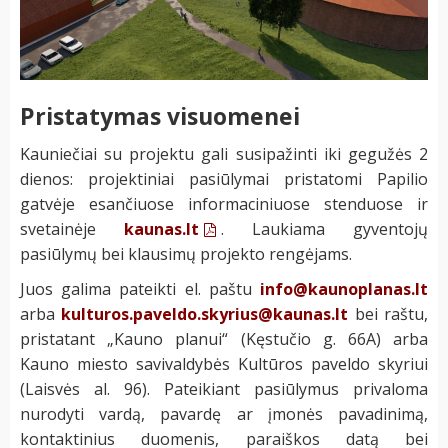
Pristatymas visuomenei
Kauniečiai su projektu gali susipažinti iki gegužės 2
dienos: projektiniai pasiūlymai pristatomi Papilio
gatvėje esančiuose informaciniuose stenduose ir
svetainėje
kaunas.lt
. Laukiama gyventojų
pasiūlymų bei klausimų projekto rengėjams.
Juos galima pateikti el. paštu
info@kaunoplanas.lt
arba
kulturos.paveldo.skyrius@kaunas.lt
bei raštu,
pristatant „Kauno planui“ (Kęstučio g. 66A) arba
Kauno miesto savivaldybės Kultūros paveldo skyriui
(Laisvės al. 96). Pateikiant pasiūlymus privaloma
nurodyti vardą, pavardę ar įmonės pavadinimą,
kontaktinius duomenis, paraiškos datą bei