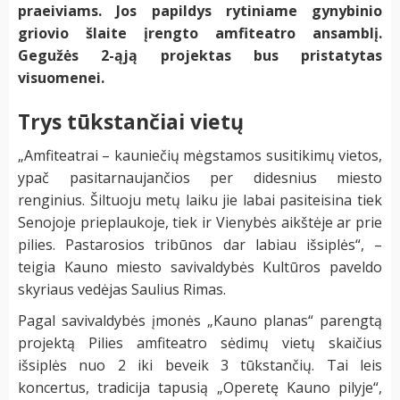
praeiviams. Jos papildys rytiniame gynybinio
griovio šlaite įrengto amfiteatro ansamblį.
Gegužės 2-ąją projektas bus pristatytas
visuomenei.
Trys tūkstančiai vietų
„Amfiteatrai – kauniečių mėgstamos susitikimų vietos,
ypač pasitarnaujančios per didesnius miesto
renginius. Šiltuoju metų laiku jie labai pasiteisina tiek
Senojoje prieplaukoje, tiek ir Vienybės aikštėje ar prie
pilies. Pastarosios tribūnos dar labiau išsiplės“, –
teigia Kauno miesto savivaldybės Kultūros paveldo
skyriaus vedėjas Saulius Rimas.
Pagal savivaldybės įmonės „Kauno planas“ parengtą
projektą Pilies amfiteatro sėdimų vietų skaičius
išsiplės nuo 2 iki beveik 3 tūkstančių. Tai leis
koncertus, tradicija tapusią „Operetę Kauno pilyje“,