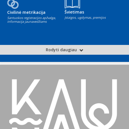
Švietimas
Civilinė metrikacija
Įstaigos, ugdymas, premijos
Santuokos registracijos apžvalga,
informacija jaunavedžiams
Rodyti daugiau