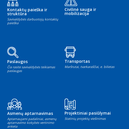
Civilinė sauga ir
Kontaktų paieška ir
mobilizacija
struktūra
Savivaldybės darbuotojų kontaktų
paieška
Transportas
Paslaugos
Maršrutai, tvarkaraščiai, e. bilietas
Čia rasite savivaldybės teikiamas
paslaugas
Projektiniai pasiūlymai
Asmenų aptarnavimas
Statinių projektų viešinimas
Aptarnaujami padaliniai, asmenų
aptarnavimo kokybės vertinimo
anketa