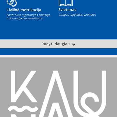
Švietimas
Civilinė metrikacija
Įstaigos, ugdymas, premijos
Santuokos registracijos apžvalga,
informacija jaunavedžiams
Rodyti daugiau