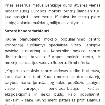
Prieš šešerius metus Lenkijoje duris atvėręs vienas
moderniausių Europos mokslo centrų šiandien turi
kuo pasigirti – per metus 15 tūkst. kv. metrų ploto
įstaigą aplanko maždaug milijonas lankytojų.
Sutarė bendradarbiauti
Kaune planuojamo mokslo populiarinimo centro
koncepciją ruošiantys specialistai vizito Lenkijoje
pasiekė susitarimą su Koperniko mokslo centro
direktoriumi, buvusiu Europos mokslo centrų ir
muziejų asociacijos vadovu Robertu Firmhoferiu.
„Koperniko mokslo centro vadovas sutiko būti mūsų
konsultantu ir tapti Kauno mokslo centro patarėjų
tarybos nariu. Įprasta, jog tokio pobūdžio įstaigos
visoje Europoje bendradarbiauja, keičiasi
ekspozicijomis ir ieško būdų, kaip populiarinti
mokslą“, – sakė Kauno mero patarėjas prof. Dainius