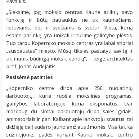
Pavalkis.
„Sieksime, jog mokslo centras Kaune atliktų savo
funkciją ir būtų patrauklus ne tik kauniečiams,
lietuviams, bet ir svečiams iš svetur. Vieta, kurią
esame parinkę, yra unikali ir turime galimybę plėstis.
Tuo tarpu Koperniko mokslo centras yra labai stipriai
„suspaustas“ miesto. Mūsų tikslas pastatyti savitą ir
tik mums būdingą mokslo centrą“, – teigė architektas
prof. Jonas Audėjaitis.
Pasisėmė patirties
„Koperniko centre dirba apie 250 nuolatinių
darbuotojų, kurie ruošia mokslines programas,
gamybos laboratorijoje kuria eksponatus. Dar
maždaug du šimtai darbuotojų dirba salės gidais,
animatoriais ir pan. Kalbant apie lankytojų srautus, tai
didžiąją dalį sudaro jauno amžiaus žmonės. Visa tai, ką
sužinojome, padės kuriant Kauno mokslo centro