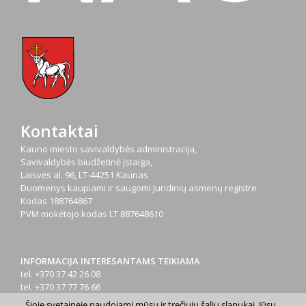
Kontaktai
Kauno miesto savivaldybės administracija,
Savivaldybės biudžetinė įstaiga,
Laisvės al. 96, LT-44251 Kaunas
Duomenys kaupiami ir saugomi Juridinių asmenų registre
Kodas
188764867
PVM mokėtojo kodas
LT 887648610
INFORMACIJA INTERESANTAMS TEIKIAMA
tel. +370 37 42 26 08
tel. +370 37 77 76 66
tel. +370 660 07000
Šioje svetainėje naudojami mūsų ir trečiųjų šalių slapukai. Jūsų