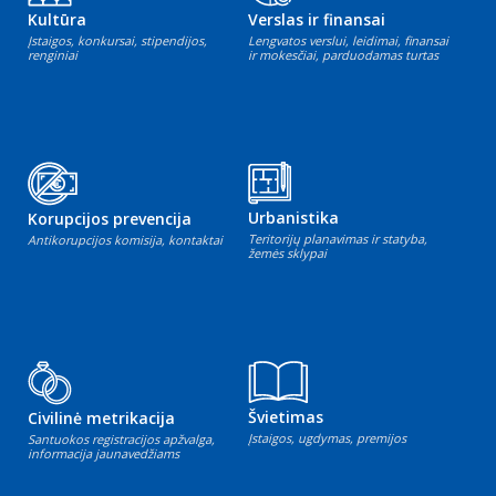
Kultūra
Verslas ir finansai
Įstaigos, konkursai, stipendijos,
Lengvatos verslui, leidimai, finansai
renginiai
ir mokesčiai, parduodamas turtas
Urbanistika
Korupcijos prevencija
Teritorijų planavimas ir statyba,
Antikorupcijos komisija, kontaktai
žemės sklypai
Švietimas
Civilinė metrikacija
Įstaigos, ugdymas, premijos
Santuokos registracijos apžvalga,
informacija jaunavedžiams