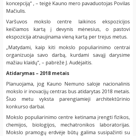
koncepciją“ , – teigė Kauno mero pavaduotojas Povilas
Mačiulis.
Varšuvos mokslo centre laikinos ekspozicijos
keičiamos kartą į devynis mėnesius, o pastovi
ekspozicija atnaujinama vieną kartą per trejus metus.
„Matydami, kaip kiti mokslo populiarinimo centrai
organizuoja savo darbą, kurdami savąjį darysime
mažiau klaidų“, – pabrėžė J. Audėjaitis.
Atidarymas –
2018
metais
Planuojama, jog Kauno Nemuno saloje nacionalinis
mokslo ir inovacijų centras bus atidarytas 2018 metais.
Šiuo metu vyksta parengiamieji architektūrinio
konkurso darbai.
Mokslo populiarinimo centre ketinama įrengti fizikos,
chemijos, biologijos, mechatronikos laboratorijas.
Mokslo pramogų erdvėje būtų galima susipažinti su