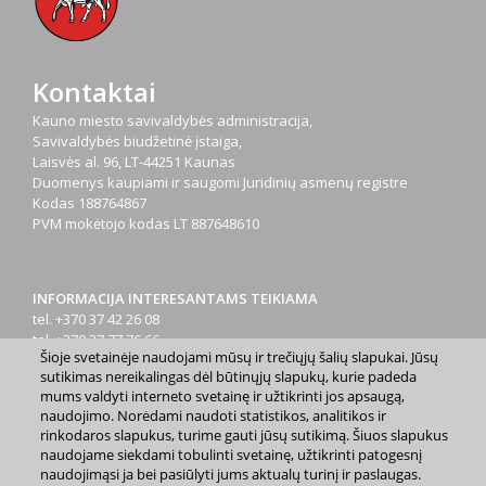
Kontaktai
Kauno miesto savivaldybės administracija,
Savivaldybės biudžetinė įstaiga,
Laisvės al. 96, LT-44251 Kaunas
Duomenys kaupiami ir saugomi Juridinių asmenų registre
Kodas
188764867
PVM mokėtojo kodas
LT 887648610
INFORMACIJA INTERESANTAMS TEIKIAMA
tel. +370 37 42 26 08
tel. +370 37 77 76 66
Šioje svetainėje naudojami mūsų ir trečiųjų šalių slapukai. Jūsų
tel. +370 660 07000
sutikimas nereikalingas dėl būtinųjų slapukų, kurie padeda
el. p.
info@kaunas.lt
mums valdyti interneto svetainę ir užtikrinti jos apsaugą,
naudojimo. Norėdami naudoti statistikos, analitikos ir
rinkodaros slapukus, turime gauti jūsų sutikimą. Šiuos slapukus
naudojame siekdami tobulinti svetainę, užtikrinti patogesnį
naudojimąsi ja bei pasiūlyti jums aktualų turinį ir paslaugas.