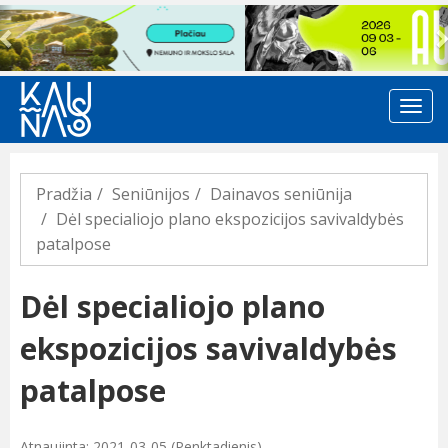
Previous
Pradžia
Seniūnijos
Dainavos seniūnija
Dėl specialiojo plano ekspozicijos savivaldybės
patalpose
Dėl specialiojo plano
ekspozicijos savivaldybės
patalpose
Atnaujinta: 2021-03-05 (Penktadienis)