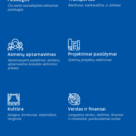
Maršrutai, tvarkaraščiai, e. bilietas
Čia rasite savivaldybės teikiamas
paslaugas
Projektiniai pasiūlymai
Asmenų aptarnavimas
Statinių projektų viešinimas
Aptarnaujami padaliniai, asmenų
aptarnavimo kokybės vertinimo
anketa
Kultūra
Verslas ir finansai
Įstaigos, konkursai, stipendijos,
Lengvatos verslui, leidimai, finansai
renginiai
ir mokesčiai, parduodamas turtas