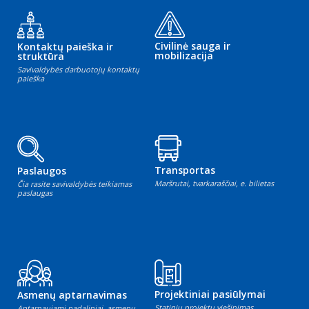
Civilinė sauga ir
Kontaktų paieška ir
mobilizacija
struktūra
Savivaldybės darbuotojų kontaktų
paieška
Transportas
Paslaugos
Maršrutai, tvarkaraščiai, e. bilietas
Čia rasite savivaldybės teikiamas
paslaugas
Projektiniai pasiūlymai
Asmenų aptarnavimas
Statinių projektų viešinimas
Aptarnaujami padaliniai, asmenų