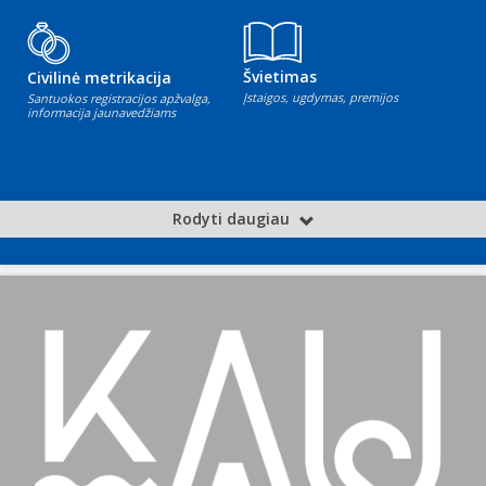
Švietimas
Civilinė metrikacija
Įstaigos, ugdymas, premijos
Santuokos registracijos apžvalga,
informacija jaunavedžiams
Rodyti daugiau