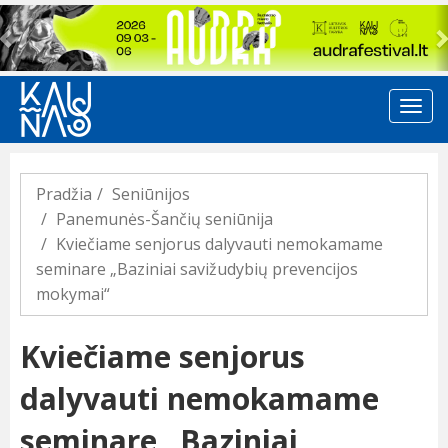
Previous
Pradžia
Seniūnijos
Panemunės-Šančių seniūnija
Kviečiame senjorus dalyvauti nemokamame
seminare „Baziniai savižudybių prevencijos
mokymai“
Kviečiame senjorus
dalyvauti nemokamame
seminare „Baziniai