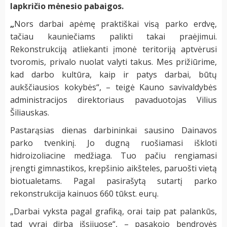
lapkričio mėnesio pabaigos.
„
Nors darbai apėmę praktiškai visą parko erdvę,
tačiau kauniečiams palikti takai praėjimui.
Rekonstrukciją atliekanti įmonė teritoriją aptvėrusi
tvoromis, privalo nuolat valyti takus. Mes prižiūrime,
kad darbo kultūra, kaip ir patys darbai, būtų
aukščiausios kokybės“, – teigė Kauno savivaldybės
administracijos direktoriaus pavaduotojas Vilius
Šiliauskas.
Pastarąsias dienas darbininkai sausino Dainavos
parko tvenkinį. Jo dugną ruošiamasi iškloti
hidroizoliacine medžiaga. Tuo pačiu rengiamasi
įrengti gimnastikos, krepšinio aikšteles, paruošti vietą
biotualetams. Pagal pasirašytą sutartį parko
rekonstrukcija kainuos 660 tūkst. eurų.
„Darbai vyksta pagal grafiką, orai taip pat palankūs,
tad vyrai dirba išsijuosę“, – pasakojo bendrovės