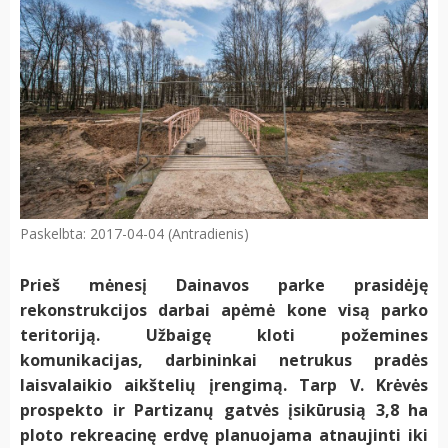
Paskelbta: 2017-04-04 (Antradienis)
Prieš mėnesį Dainavos parke prasidėję
rekonstrukcijos darbai apėmė kone visą parko
teritoriją. Užbaigę kloti požemines
komunikacijas, darbininkai netrukus pradės
laisvalaikio aikštelių įrengimą. Tarp V. Krėvės
prospekto ir Partizanų gatvės įsikūrusią 3,8 ha
ploto rekreacinę erdvę planuojama atnaujinti iki