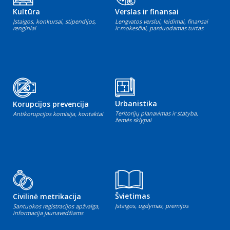
Kultūra
Verslas ir finansai
Įstaigos, konkursai, stipendijos,
Lengvatos verslui, leidimai, finansai
renginiai
ir mokesčiai, parduodamas turtas
Urbanistika
Korupcijos prevencija
Teritorijų planavimas ir statyba,
Antikorupcijos komisija, kontaktai
žemės sklypai
Švietimas
Civilinė metrikacija
Įstaigos, ugdymas, premijos
Santuokos registracijos apžvalga,
informacija jaunavedžiams