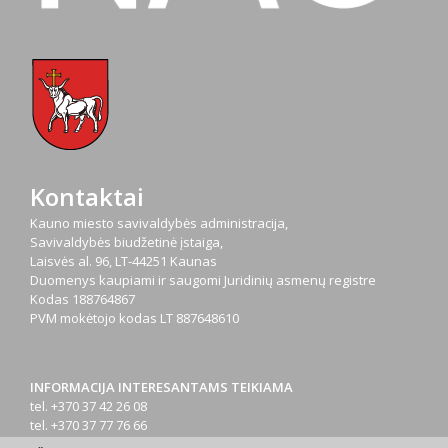
Kontaktai
Kauno miesto savivaldybės administracija,
Savivaldybės biudžetinė įstaiga,
Laisvės al. 96, LT-44251 Kaunas
Duomenys kaupiami ir saugomi Juridinių asmenų registre
Kodas
188764867
PVM mokėtojo kodas
LT 887648610
INFORMACIJA INTERESANTAMS TEIKIAMA
tel. +370 37 42 26 08
tel. +370 37 77 76 66
tel. +370 660 07000