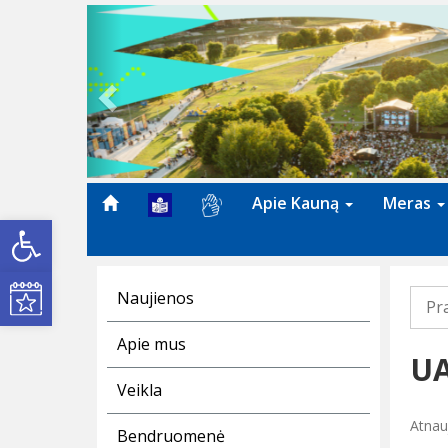
Previous
Apie Kauną
Meras
Open toolbar
Kultūros renginiai
Naujienos
Pr
Apie mus
UA
Veikla
Atnau
Bendruomenė