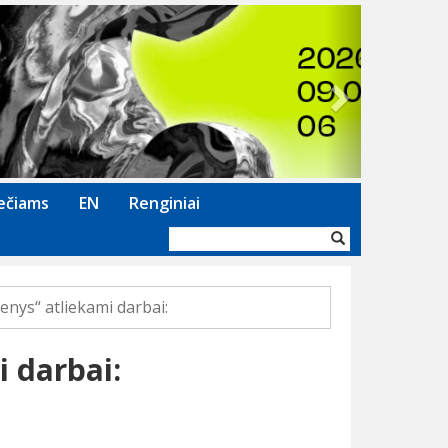
Next
ečiams
EN
Renginiai
Paieškos
forma
nys“ atliekami darbai:
 darbai: