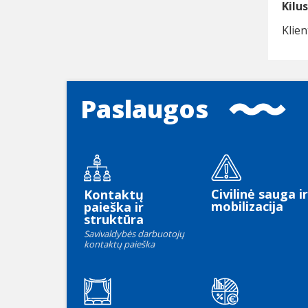
Kilu
Klie
Paslaugos
Civilinė sauga ir
Kontaktų
mobilizacija
paieška ir
struktūra
Savivaldybės darbuotojų
kontaktų paieška