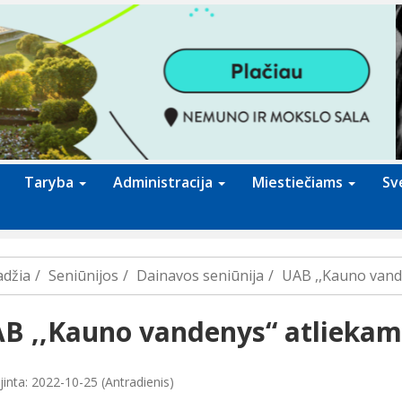
Taryba
Administracija
Miestiečiams
Sv
adžia
Seniūnijos
Dainavos seniūnija
UAB ,,Kauno vande
B ,,Kauno vandenys“ atliekami
jinta: 2022-10-25 (Antradienis)