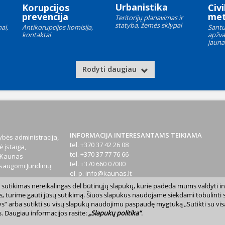
Urbanistika
Korupcijos
Civi
prevencija
met
Teritorijų planavimas ir
statyba, žemės sklypai
ai,
Antikorupcijos komisija,
Santu
kontaktai
apžva
jauna
Rodyti daugiau
INFORMACIJA INTERESANTAMS TEIKIAMA
bės administracija,
tel. +370 37 42 26 08
 įstaiga,
tel. +370 37 77 76 66
1 Kaunas
tel. +370 660 07000
augomi Juridinių
el. p.
info@kaunas.lt
sų sutikimas nereikalingas dėl būtinųjų slapukų, kurie padeda mums valdyti in
T 887648610
s, turime gauti jūsų sutikimą. Šiuos slapukus naudojame siekdami tobulinti sv
inktys“ arba sutikti su visų slapukų naudojimu paspaudę mygtuką „Sutikti su vi
. Daugiau informacijos rasite:
„Slapukų politika“
.
avivaldybė. Kopijuoti ir platinti www.kaunas.lt skelbiamą informaciją be autor