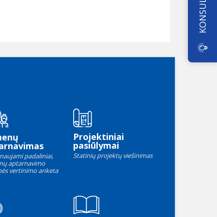
Projektiniai
menų
pasiūlymai
arnavimas
Statinių projektų viešinimas
naujami padaliniai,
nų aptarnavimo
ės vertinimo anketa