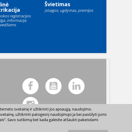
Švietimas
linė
rikacija
Įstaigos, ugdymas, premijos
okos registracijos
lga, informacija
vedžiams
terneto svetainę ir užtikrinti jos apsaugą, naudojimo.
etainę, užtikrinti patogesnį naudojimąsi ja bei pasiūlyti jums
sais“. Savo sutikimą bet kada galėsite atšaukti pakeisdami
ių sutikimo draudžiama. |
Svetainės žemėlapis »