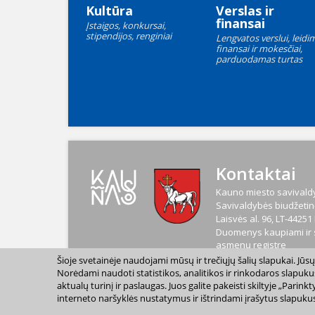
Kultūra
Verslas ir
finansai
Įstaigos, konkursai,
stipendijos, renginiai
Lengvatos verslui, leidim
finansai ir mokesčiai,
parduodamas turtas
Kontaktai
Kauno miesto savivaldy
Savivaldybės biudžetinė
Laisvės al. 96, LT-4425
Duomenys kaupiami ir s
asmenų registre
Kodas
188764867
Šioje svetainėje naudojami mūsų ir trečiųjų šalių slapukai. Jū
PVM mokėtojo kodas
L
Norėdami naudoti statistikos, analitikos ir rinkodaros slapuku
aktualų turinį ir paslaugas. Juos galite pakeisti skiltyje „Par
interneto naršyklės nustatymus ir ištrindami įrašytus slapukus
2023 m. Kauno miesto s