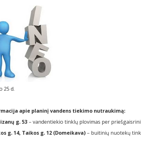
o 25 d.
rmacija apie planinį vandens tiekimo nutraukimą:
izanų g. 53
– vandentiekio tinklų plovimas per priešgaisrini
os g. 14,
Taikos g. 12 (Domeikava)
– buitinių nuotekų tink