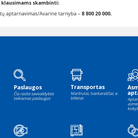
s klausimams skambinti:
ntų aptarnavimas/Avarinė tarnyba –
8 800 20 000.
Transportas
Paslaugos
As
apt
Maršrutai, tvarkaraščiai, e.
Čia rasite savivaldybės
bilietas
teikiamas paslaugas
Aptar
asme
kokyb