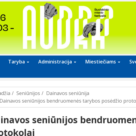
Taryba
Administracija
Miestiečiams
Sv
adžia
Seniūnijos
Dainavos seniūnija
Dainavos seniūnijos bendruomenės tarybos posėdžio proto
inavos seniūnijos bendruomen
otokolai