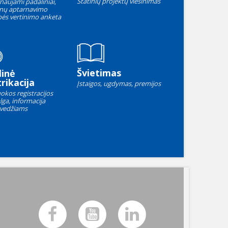
Statinių projektų viešinimas
naujami padaliniai,
nų aptarnavimo
ės vertinimo anketa
Švietimas
linė
rikacija
Įstaigos, ugdymas, premijos
okos registracijos
lga, informacija
vedžiams