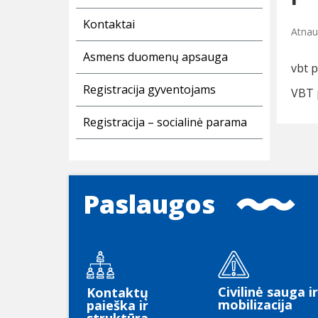
Kontaktai
Atnauj
Asmens duomenų apsauga
vbt p
Registracija gyventojams
VBT 
Registracija – socialinė parama
Paslaugos
Civilinė sauga ir
Kontaktų
mobilizacija
paieška ir