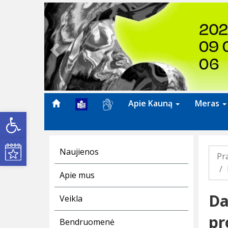
Previous
Apie Kauną
Meras
Open toolbar
Kultūros renginiai
Naujienos
Pr
Apie mus
Da
Veikla
pr
Bendruomenė