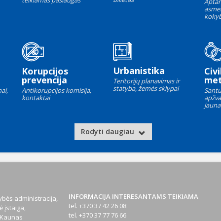
teikiamas paslaugas
Aptar
asme
kokyb
Urbanistika
Korupcijos
Civi
prevencija
met
Teritorijų planavimas ir
statyba, žemės sklypai
ai,
Antikorupcijos komisija,
Santu
kontaktai
apžva
jauna
Rodyti daugiau
INFORMACIJA INTERESANTAMS TEIKIAMA
bės administracija,
tel. +370 37 42 26 08
 įstaiga,
tel. +370 37 77 76 66
1 Kaunas