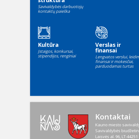
struktūra
Savivaldybės darbuotojų
kontaktų paieška
Kultūra
Verslas ir
finansai
Įstaigos, konkursai,
stipendijos, renginiai
Lengvatos verslui, leidim
finansai ir mokesčiai,
parduodamas turtas
Kontaktai
Kauno miesto savivaldy
Savivaldybės biudžetinė
Laisvės al. 96, LT-4425