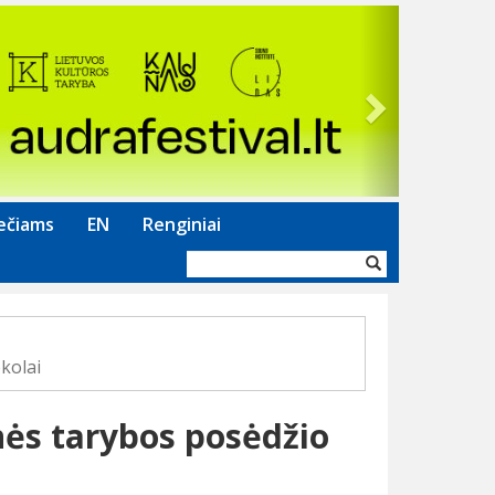
Next
ečiams
EN
Renginiai
Paieškos
forma
kolai
ės tarybos posėdžio