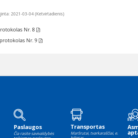
inta: 2021-03-04 (Ketvirtadienis)
rotokolas Nr. 8
protokolas Nr. 9
Transportas
Paslaugos
As
apt
Maršrutai, tvarkaraščiai, e.
Čia rasite savivaldybės
bilietas