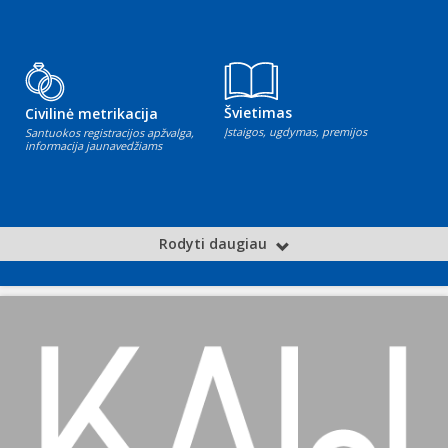
Švietimas
Civilinė metrikacija
Įstaigos, ugdymas, premijos
Santuokos registracijos apžvalga,
informacija jaunavedžiams
Rodyti daugiau