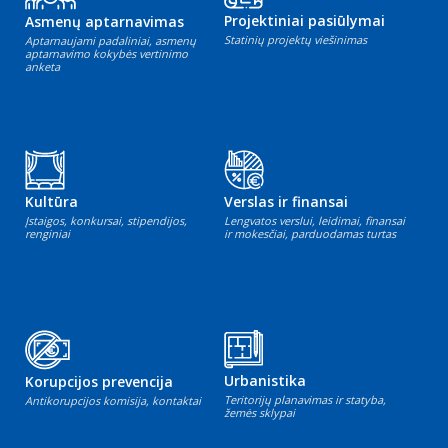
Projektiniai pasiūlymai
Asmenų aptarnavimas
Statinių projektų viešinimas
Aptarnaujami padaliniai, asmenų
aptarnavimo kokybės vertinimo
anketa
Kultūra
Verslas ir finansai
Įstaigos, konkursai, stipendijos,
Lengvatos verslui, leidimai, finansai
renginiai
ir mokesčiai, parduodamas turtas
Urbanistika
Korupcijos prevencija
Teritorijų planavimas ir statyba,
Antikorupcijos komisija, kontaktai
žemės sklypai