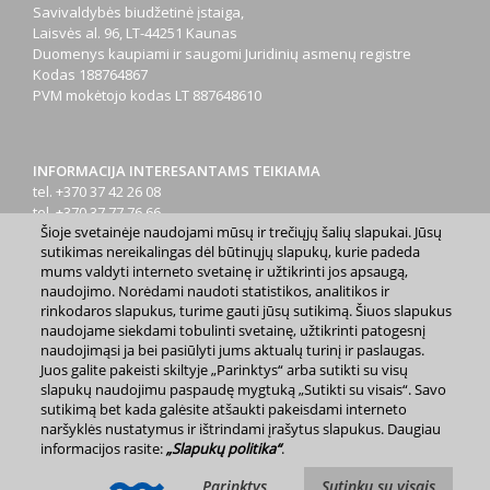
Savivaldybės biudžetinė įstaiga,
Laisvės al. 96, LT-44251 Kaunas
Duomenys kaupiami ir saugomi Juridinių asmenų registre
Kodas
188764867
PVM mokėtojo kodas
LT 887648610
INFORMACIJA INTERESANTAMS TEIKIAMA
tel. +370 37 42 26 08
tel. +370 37 77 76 66
Šioje svetainėje naudojami mūsų ir trečiųjų šalių slapukai. Jūsų
tel. +370 660 07000
sutikimas nereikalingas dėl būtinųjų slapukų, kurie padeda
el. p.
info@kaunas.lt
mums valdyti interneto svetainę ir užtikrinti jos apsaugą,
naudojimo. Norėdami naudoti statistikos, analitikos ir
rinkodaros slapukus, turime gauti jūsų sutikimą. Šiuos slapukus
naudojame siekdami tobulinti svetainę, užtikrinti patogesnį
naudojimąsi ja bei pasiūlyti jums aktualų turinį ir paslaugas.
Juos galite pakeisti skiltyje „Parinktys“ arba sutikti su visų
2023 m. Kauno miesto savivaldybė. Kopijuoti ir platinti
slapukų naudojimu paspaudę mygtuką „Sutikti su visais“. Savo
www.kaunas.lt skelbiamą informaciją be autorių sutikimo draudžiama.
sutikimą bet kada galėsite atšaukti pakeisdami interneto
|
Svetainės žemėlapis »
naršyklės nustatymus ir ištrindami įrašytus slapukus. Daugiau
informacijos rasite:
„Slapukų politika“
.
Parinktys
Sutinku su visais