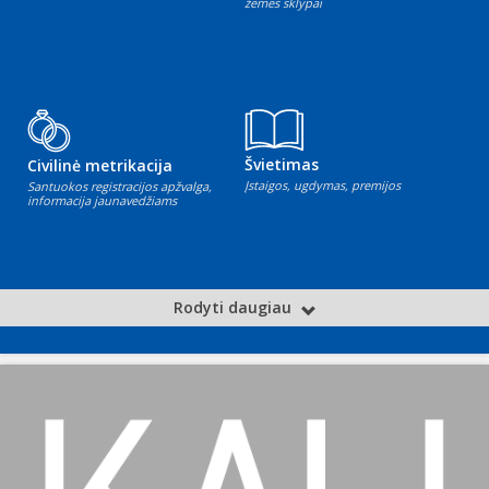
žemės sklypai
Švietimas
Civilinė metrikacija
Įstaigos, ugdymas, premijos
Santuokos registracijos apžvalga,
informacija jaunavedžiams
Rodyti daugiau