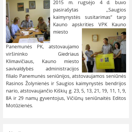
2015 m. rugsėjo 4 d. buvo
pasirašytas ,,Saugios
kaimynystės susitarimas“ tarp
Kauno apskrities VPK Kauno
miesto
Panemunės PK, atstovaujamo
viršininko Giedriaus
Klimavičiaus, Kauno miesto
savivaldybės administracijos
filialo Panemunės seniūnijos, atstovaujamos seniūnės
Rasinos Žolynienės ir Saugios kaimynystės bendrijos
nario, atstovaujančio Kiškių g. 23, 5, 13, 21, 19, 11, 1, 9,
8A ir 29 namų gyventojus, Vičiūnų seniūnaitės Editos
Motūzienės.